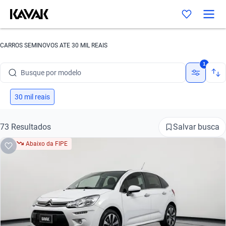
Busque por marca
CARROS SEMINOVOS ATE 30 MIL REAIS
Busque por modelo
1
Busque por versão
Busque por ano
30 mil reais
Busque por marca
Salvar busca
73 Resultados
Busque por modelo
Abaixo da FIPE
Busque por versão
Busque por ano