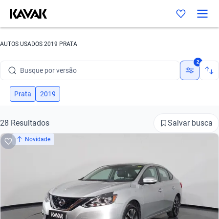
Busque por marca
AUTOS USADOS 2019 PRATA
Busque por modelo
2
Busque por versão
Busque por ano
Prata
2019
Busque por marca
Salvar busca
28 Resultados
Busque por modelo
Novidade
Busque por versão
Busque por ano