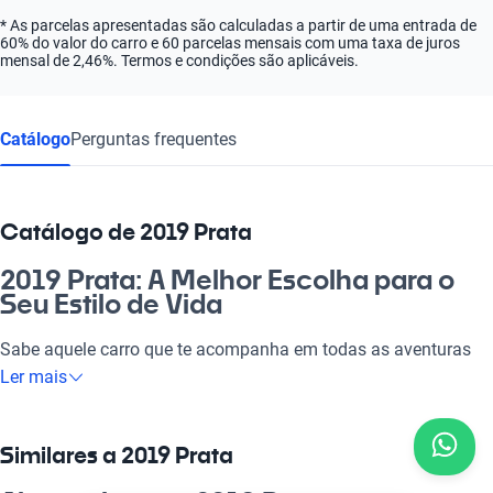
* As parcelas apresentadas são calculadas a partir de uma entrada de
60% do valor do carro e 60 parcelas mensais com uma taxa de juros
mensal de 2,46%. Termos e condições são aplicáveis.
Catálogo
Perguntas frequentes
Catálogo de 2019 Prata
2019 Prata: A Melhor Escolha para o
Seu Estilo de Vida
Sabe aquele carro que te acompanha em todas as aventuras
do dia a dia? O 2019 Prata é a opção perfeita! Com um design
Ler mais
moderno e eficiência de combustível, ele é ideal para quem
precisa se movimentar pela cidade com estilo. Seja para o
trabalho ou para um rolê com a galera, esse automóvel atende
Similares a 2019 Prata
a todas as suas necessidades. Além disso, você vai adorar o