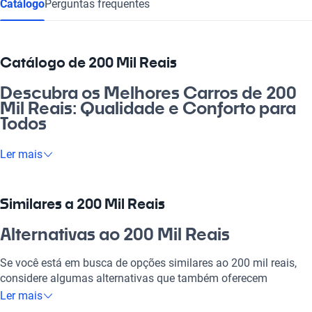
Catálogo
Perguntas frequentes
Catálogo de 200 Mil Reais
Descubra os Melhores Carros de 200
Mil Reais: Qualidade e Conforto para
Todos
Está pensando em adquirir um carro na faixa de 200 mil reais?
Ler mais
Essa é uma escolha que pode transformar seu dia a dia,
oferecendo qualidade, conforto e segurança. Perfeito para
quem busca um veículo para rodas com a família, fazer aquele
Similares a 200 Mil Reais
rolê no fim de semana, ou até mesmo atender às demandas do
trabalho. Esse valor traz consigo veículos que são um
Alternativas ao 200 Mil Reais
excelente investimento, combinando tecnologia de ponta e um
desempenho surpreendente.
Se você está em busca de opções similares ao 200 mil reais,
considere algumas alternativas que também oferecem
Por que escolher 200 Mil Reais?
qualidade e conforto.
Ler mais