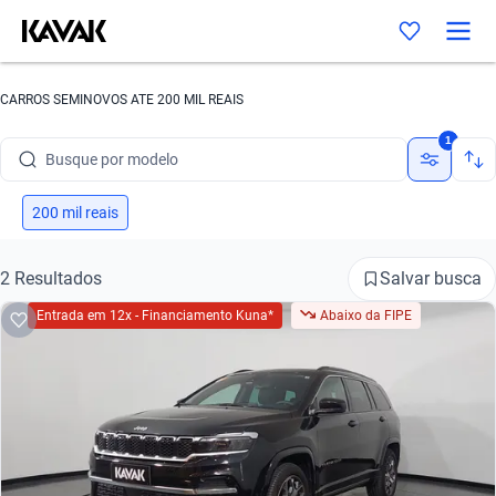
CARROS SEMINOVOS ATE 200 MIL REAIS
Busque por marca
1
Busque por modelo
Busque por versão
200 mil reais
Busque por ano
Salvar busca
2 Resultados
Busque por marca
Entrada em 12x - Financiamento Kuna*
Abaixo da FIPE
Busque por modelo
Busque por versão
Busque por ano