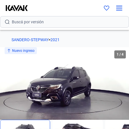
Buscá por modelo
Buscá por versión
Buscá por año
SANDERO-STEPWAY
>
2021
Buscá por marca
Nuevo ingreso
1
/
4
Buscá por modelo
Buscá por versión
Buscá por año