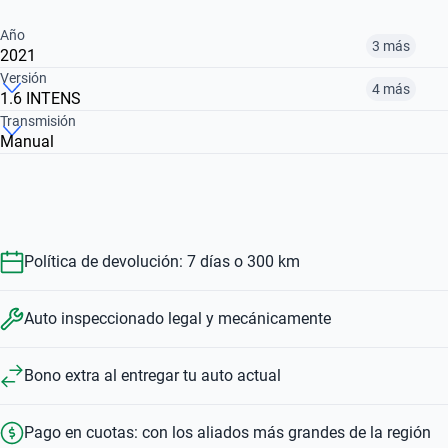
Año
3 más
2021
Versión
4 más
1.6 INTENS
2010
2011
2013
Transmisión
Manual
1.6 ZEN
1.6 16V STEPWAY CONFORT
1.6 PH2 STEPWAY DYNAMIQUE
$ 8.540.000
$ 9.400.000
$ 11.860.000
$ 20.140.000
$ 8.540.000
$ 9.400.000
Política de devolución: 7 días o 300 km
Auto inspeccionado legal y mecánicamente
Bono extra al entregar tu auto actual
Pago en cuotas: con los aliados más grandes de la región