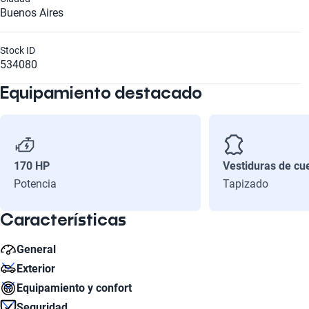
Buenos Aires
Stock ID
534080
Equipamiento destacado
170 HP
Vestiduras de cu
Potencia
Tapizado
Características
General
Exterior
Número de Velocidades
Equipamiento y confort
5
Diámetro de Rin
Seguridad