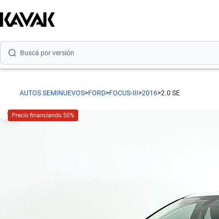
Buscá por marca
Buscá por modelo
Buscá por versión
Buscá por año
Buscá por marca
AUTOS SEMINUEVOS
>
FORD
>
FOCUS-III
>
2016
>
2.0 SE
Buscá por modelo
Precio financiando 50%
Buscá por versión
Buscá por año