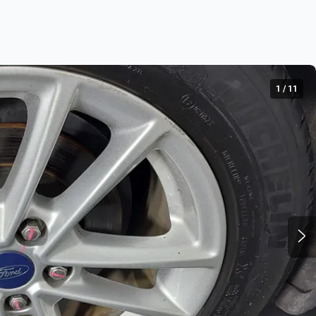
1
/
11