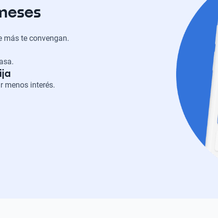
 meses
ue más te convengan.
casa.
ija
r menos interés.