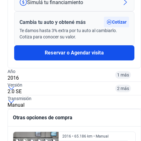
Simulá tu financiamiento
Cambia tu auto y obtené más
Cotizar
Te damos hasta 3% extra por tu auto al cambiarlo.
Cotiza para conocer su valor.
Reservar o Agendar visita
Año
1 más
2016
Versión
2 más
2.0 SE
Transmisión
2013
2016
Manual
2.0 SE PLUS
1.6 S
$ 13.880.000
$ 13.591.000
Otras opciones de compra
$ 13.880.000
$ 13.591.000
2016 • 65.186 km • Manual