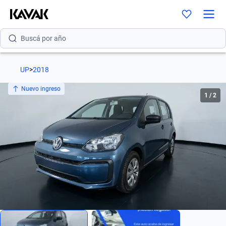
Buscá por versión
Buscá por año
UP
>
2018
Nuevo ingreso
1
/
2