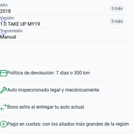
Año
3 más
2018
Versión
5 más
1.0 TAKE UP MY19
2014
2015
2017
Transmisión
Manual
1.0 MOVE UP
1.0 HIGH UP
1.0 TAKE UP
$ 10.800.000
$ 15.261.000
$ 13.430.000
$ 10.800.000
$ 13.430.000
$ 11.641.000
Política de devolución: 7 días o 300 km
Auto inspeccionado legal y mecánicamente
Bono extra al entregar tu auto actual
Pago en cuotas: con los aliados más grandes de la región