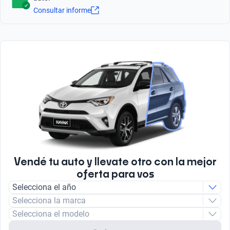
13.2
Tipo de Carrocería
2
Consultar informe
Hatchback
Combined (km)
Tipo Frenos ABS
926
Tipo de bulbo luz baja
Sí
Halogeno
Caballos de Fuerza
75
Número de Velocidades
5
Tipo de motor
Combustión
Vendé tu auto y llevate otro con la mejor
oferta para vos
Tipo de Combustible
Selecciona el año
Nafta
Selecciona la marca
Selecciona el modelo