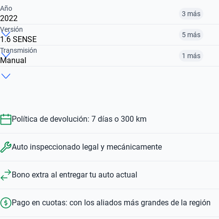
Año
3 más
2022
Versión
5 más
1.6 SENSE
2019
2020
2022
Transmisión
1 más
Manual
1.6 ADVANCE CVT MY20
1.6 ADVANCE CVT
1.6 EXCLUSIVE BT CVT
$ 27.790.000
$ 21.972.000
$ 25.370.000
Automático
Manual
$ 21.972.000
$ 32.950.000
$ 27.790.000
$ 21.972.000
$ 20.492.000
Política de devolución: 7 días o 300 km
Auto inspeccionado legal y mecánicamente
Bono extra al entregar tu auto actual
Pago en cuotas: con los aliados más grandes de la región