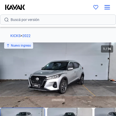
Buscá por modelo
Buscá por versión
Buscá por año
KICKS
>
2022
Buscá por marca
Nuevo ingreso
1
/
16
Buscá por modelo
Buscá por versión
Buscá por año