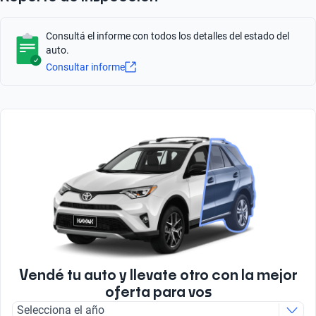
664
Tipo de Rin
2
Material Asientos
Aluminio
Cuero
Bluetooth
Consultá el informe con todos los detalles del estado del
Cilindros
Bolsas de Aire Frontales
Sí
auto.
5
Tipo de Carrocería
Sí
Consultar informe
Pick up
Radio
Peso bruto (kg)
Bolsa de Aire en Rodillas
FM/AM
3085
Sí
Caballos de Fuerza
Asistencia de frenado
197
Sí
Tipo de motor
Número total de Airbags
Combustión
7
Tipo de Combustible
Diesel
Vendé tu auto y llevate otro con la mejor
oferta para vos
Turbo
Selecciona el año