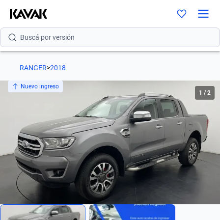
Buscá por modelo
Buscá por versión
Buscá por año
RANGER
>
2018
Buscá por marca
Nuevo ingreso
1
/
2
Buscá por modelo
Buscá por versión
Buscá por año