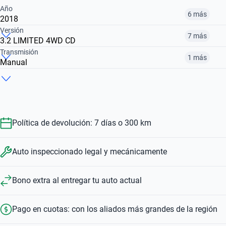
Año
6 más
2018
Versión
7 más
3.2 LIMITED 4WD CD
2014
2017
2018
Transmisión
1 más
Manual
3.2 XLT 4WD CD AUTO
2.0 CD XL 2WD
2.0 CD LIMITED AUTO 4WD
$ 21.820.000
$ 27.490.000
$ 38.060.000
Automático
Manual
$ 40.272.000
$ 39.942.000
$ 61.990.000
$ 40.272.000
$ 39.942.000
Política de devolución: 7 días o 300 km
Auto inspeccionado legal y mecánicamente
Bono extra al entregar tu auto actual
Pago en cuotas: con los aliados más grandes de la región