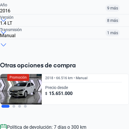
Año
9 más
2016
Versión
8 más
1.4 LT
2015
2016
2017
Transmisión
1 más
Manual
1.4 LT
1.0 TURBO LT
1.0 TURBO PREMIER AUTO
$ 13.951.000
$ 12.981.000
$ 16.451.000
Manual
Automático
$ 13.951.000
$ 23.562.000
$ 23.462.000
$ 13.951.000
$ 23.462.000
Otras opciones de compra
Promoción
2018 • 66.516 km • Manual
Precio desde
15.651.000
$
Política de devolución: 7 días o 300 km