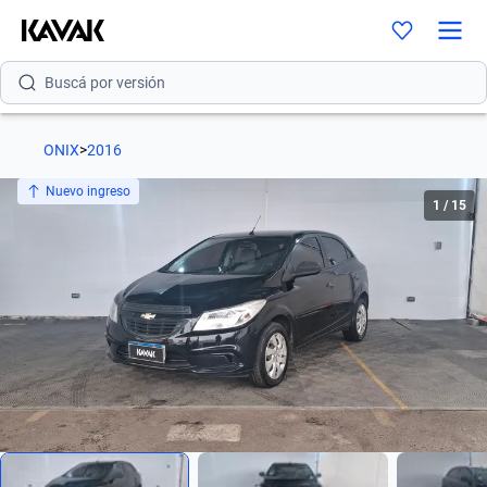
Buscá por versión
Buscá por año
Buscá por marca
ONIX
>
2016
Buscá por modelo
Nuevo ingreso
1
/
15
Buscá por versión
Buscá por año