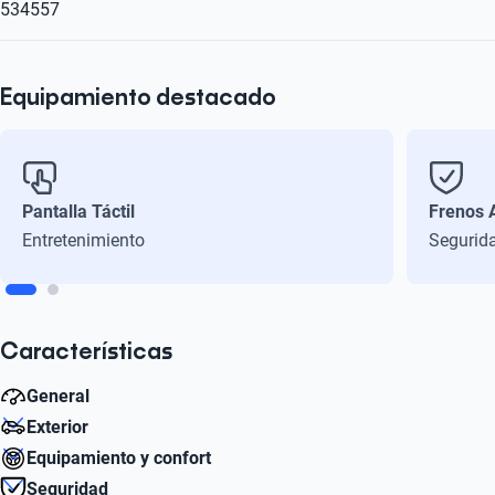
534557
Equipamiento destacado
Pantalla Táctil
Frenos 
Entretenimiento
Segurid
Características
General
Exterior
Peso bruto (kg)
Equipamiento y confort
1439
Diámetro de Rin
Seguridad