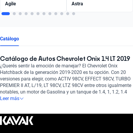
Agile
Astra
Catálogo
Catálogo de Autos Chevrolet Onix 1.4 LT 2019
¿Querés sentir la emoción de manejar? El Chevrolet Onix
Hatchback de la generación 2019-2020 es tu opción. Con 20
versiones para elegir, como ACTIV 98CV, EFFECT 98CV, TURBO
PREMIER II AT, L/19, LT 98CV, LTZ 98CV entre otros igualmente
notables, un motor de Gasolina y un tanque de 1.4, 1, 1.2, 1.4
litros de capacidad, y transmisión Manual, Automático te
Leer más
ofrece el rendimiento y seguridad que buscas. No te lo pierdas!