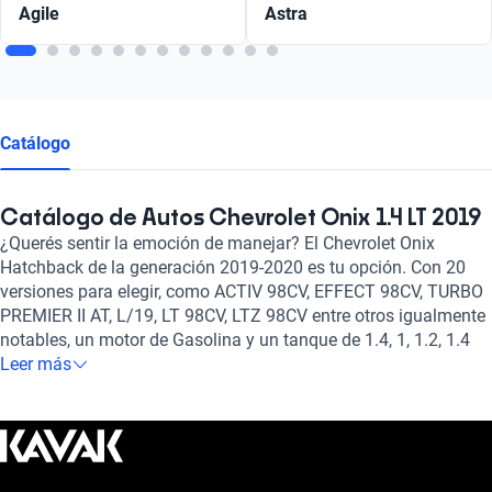
Agile
Astra
Catálogo
Catálogo de Autos Chevrolet Onix 1.4 LT 2019
¿Querés sentir la emoción de manejar? El Chevrolet Onix
Hatchback de la generación 2019-2020 es tu opción. Con 20
versiones para elegir, como ACTIV 98CV, EFFECT 98CV, TURBO
PREMIER II AT, L/19, LT 98CV, LTZ 98CV entre otros igualmente
notables, un motor de Gasolina y un tanque de 1.4, 1, 1.2, 1.4
litros de capacidad, y transmisión Manual, Automático te
Leer más
ofrece el rendimiento y seguridad que buscas. No te lo pierdas!