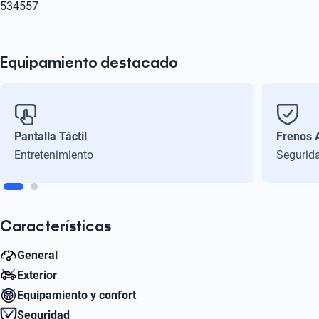
534557
Equipamiento destacado
Pantalla Táctil
Frenos 
Entretenimiento
Segurid
Características
General
Exterior
Peso bruto (kg)
Equipamiento y confort
1439
Diámetro de Rin
Seguridad