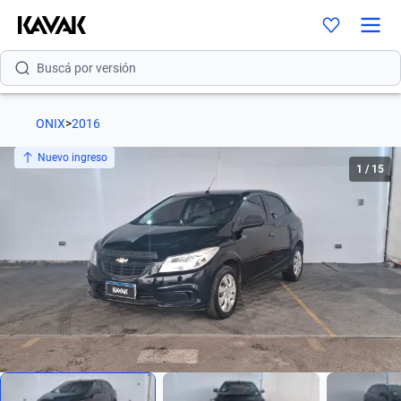
Buscá por versión
Buscá por año
Buscá por marca
ONIX
>
2016
Buscá por modelo
Nuevo ingreso
1
/
15
Buscá por versión
Buscá por año