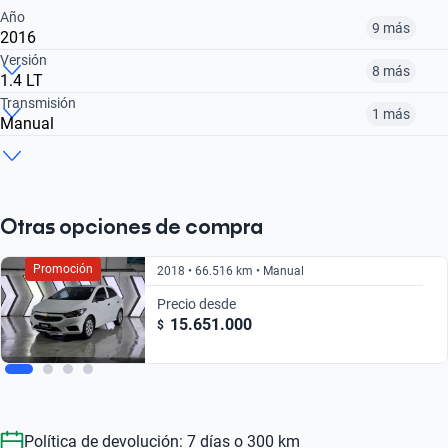
Año
9 más
2016
Versión
8 más
1.4 LT
2015
2016
2017
Transmisión
1 más
Manual
1.4 LT
1.0 TURBO LT
1.0 TURBO PREMIER AUTO
$ 13.951.000
$ 12.981.000
$ 16.451.000
Manual
Automático
$ 13.951.000
$ 23.562.000
$ 23.462.000
$ 13.951.000
$ 23.462.000
Otras opciones de compra
Promoción
2018 • 66.516 km • Manual
Precio desde
15.651.000
$
Política de devolución: 7 días o 300 km