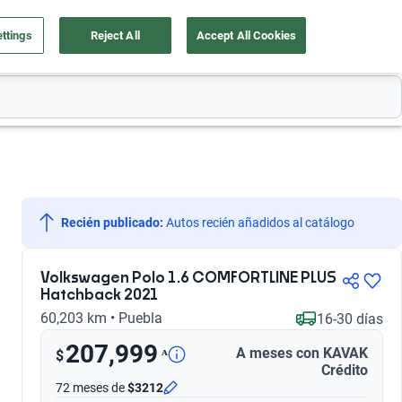
ttings
Reject All
Accept All Cookies
a tu auto
Nosotros
Ingresar
Ubicación
Recién publicado:
 Autos recién añadidos al catálogo
Volkswagen Polo 1.6 COMFORTLINE PLUS
Hatchback 2021
60,203 km • Puebla
16-30 días
207,999
A meses con KAVAK
ᴬ
$
Crédito
72 meses
de
$3212