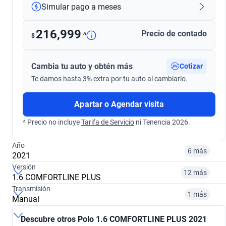
Simular pago a meses
216,999
Precio de contado
ᴬ
$
Cambia tu auto y obtén más
Cotizar
Te damos hasta 3% extra por tu auto al cambiarlo.
Apartar o Agendar visita
ᴬ Precio no incluye
Tarifa de Servicio
ni Tenencia 2026.
Año
6 más
2021
Versión
12 más
1.6 COMFORTLINE PLUS
¿Comparar versiones? → Pregúntale a KOPI
Transmisión
1 más
Manual
¿Comparar versiones? → Pregúntale a KOPI
2015
2017
Descubre otros Polo 1.6 COMFORTLINE PLUS 2021
¿Comparar versiones? → Pregúntale a KOPI