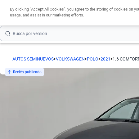
Busca por modelo
By clicking “Accept All Cookies”, you agree to the storing of cookies on yo
usage, and assist in our marketing efforts.
Busca por versión
Busca por año
Busca por marca
AUTOS SEMINUEVOS
>
VOLKSWAGEN
>
POLO
>
2021
>
1.6 COMFOR
Busca por modelo
Recién publicado
Busca por versión
Busca por año