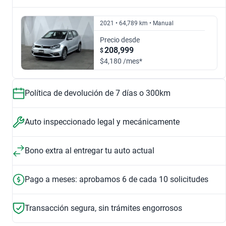
1.6 SOUND AUTO
1.6 STARTLINE
$157,999
$206,999
2021 • 64,789 km • Manual
Automático
Manual
$160,999
$168,999
Precio desde
2018
2019
208,999
$
$160,999
$168,999
$4,180 /mes*
1.6 EDICION ESPECIAL JOIN AUTO
1.6 TIPTRONIC
$165,999
$169,999
$213,999
$165,999
Política de devolución de 7 días o 300km
2020
2021
1.6 STARTLINE AUTO
1.8 TSI DSG GTI
$160,999
$221,999
Auto inspeccionado legal y mecánicamente
$212,999
$206,999
Bono extra al entregar tu auto actual
2022
1.6 COMFORTLINE PLUS
1.2 DSG
$168,999
Pago a meses: aprobamos 6 de cada 10 solicitudes
$191,999
$163,999
Transacción segura, sin trámites engorrosos