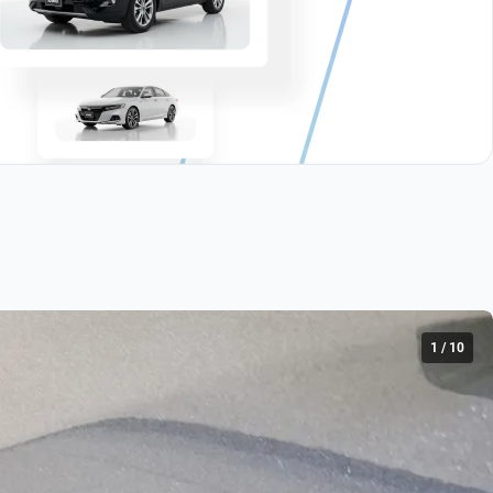
1
/
10