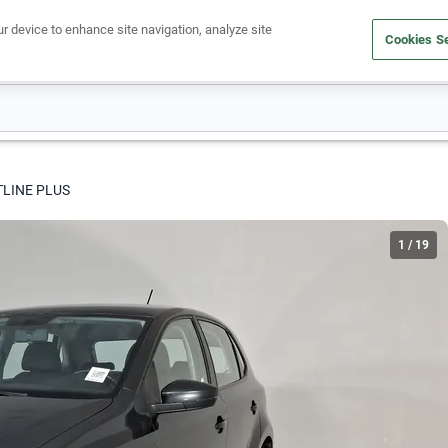
ur device to enhance site navigation, analyze site
Cookies Se
Obtén un crédito
Compra un auto
Vende tu auto
Cuid
TLINE PLUS
1
/
19