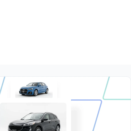
1.6 COMFORTLINE PLUS AUTO
1.2 SPORTLINE DSG
$221,999
$175,999
1.6 DESIGN & SOUND
1.6 DESIGN AND SOUND AUTO
$169,999
$200,999
1.6 STD.
$153,999