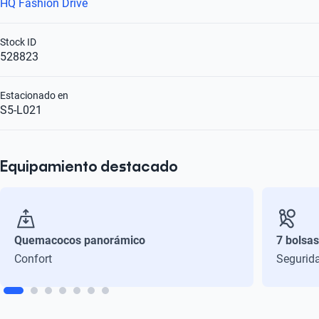
HQ Fashion Drive
Stock ID
528823
Estacionado en
S5-L021
Equipamiento destacado
Quemacocos panorámico
7 bolsas
Confort
Segurid