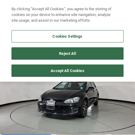
Ven a conocernos. Encuentra tu sede Kavak más cercana
aquí
.
By clicking “Accept All Cookies”, you agree to the storing of
cookies on your device to enhance site navigation, analyze
Ubicación
site usage, and assist in our marketing efforts.
Busca por marca
Cookies Settings
Busca por modelo
GOLF
>
2017
Reject All
Busca por versión
Difícil encontrar
1
/
19
Accept All Cookies
Busca por año
Busca por marca
Busca por modelo
Busca por versión
Busca por año