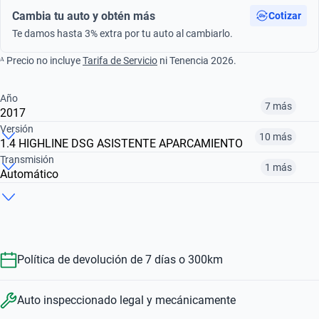
Cambia tu auto y obtén más
Cotizar
Te damos hasta 3% extra por tu auto al cambiarlo.
ᴬ Precio no incluye
Tarifa de Servicio
ni Tenencia 2026.
Año
7 más
2017
Versión
10 más
1.4 HIGHLINE DSG ASISTENTE APARCAMIENTO
¿Comparar versiones? → Pregúntale a KOPI
Transmisión
1 más
Automático
¿Comparar versiones? → Pregúntale a KOPI
2013
2015
2017
¿Comparar versiones? → Pregúntale a KOPI
2.0 TFSI GTI DSG
1.4 COMFORTLINE DCT
1.4 HIGHLINE DCT
$206,999
$278,999
$253,999
Automático
Manual
$278,999
$243,999
$375,999
Política de devolución de 7 días o 300km
$278,999
$206,999
Auto inspeccionado legal y mecánicamente