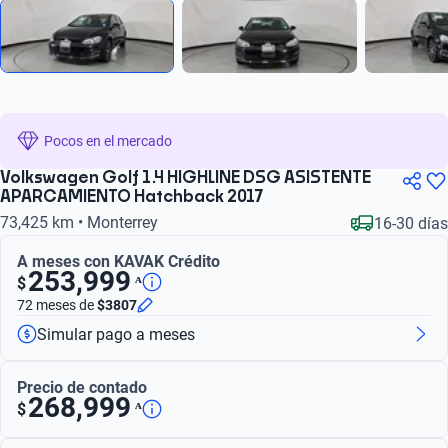
Pocos en el mercado
Volkswagen Golf 1.4 HIGHLINE DSG ASISTENTE
APARCAMIENTO Hatchback 2017
73,425 km • Monterrey
16-30 días
A meses con KAVAK Crédito
253,999
ᴬ
$
72 meses
de
$3807
Simular pago a meses
Precio de contado
268,999
ᴬ
$