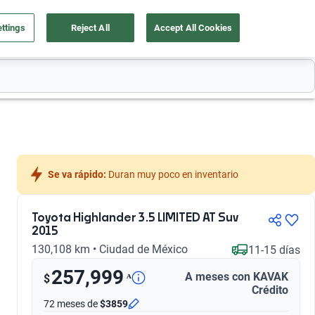
ttings
Reject All
Accept All Cookies
a tu auto
Nosotros
Ingresar
Ubicación
Se va rápido:
 Duran muy poco en inventario
Toyota Highlander 3.5 LIMITED AT Suv
2015
130,108 km • Ciudad de México
11-15 días
257,999
A meses con KAVAK
ᴬ
$
Crédito
72 meses
de
$3859