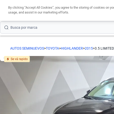
By clicking “Accept All Cookies”, you agree to the storing of cookies on yo
usage, and assist in our marketing efforts.
Busca por marca
Busca por modelo
AUTOS SEMINUEVOS
>
TOYOTA
>
HIGHLANDER
>
2015
>
3.5 LIMITED
Busca por versión
Se vá rapido
Busca por año
Busca por marca
Busca por modelo
Busca por versión
Busca por año