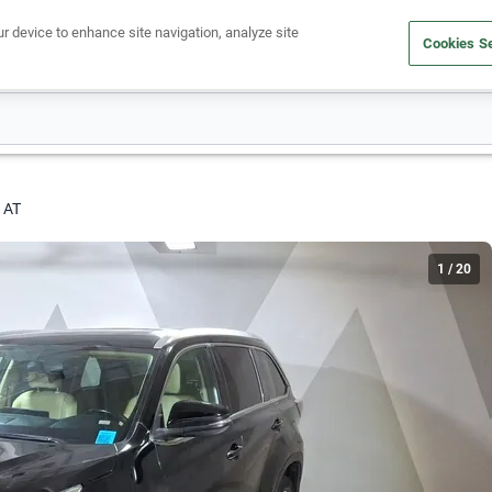
ur device to enhance site navigation, analyze site
Cookies Se
Obtén un crédito
Compra un auto
Vende tu auto
Cuid
 AT
1
/
20