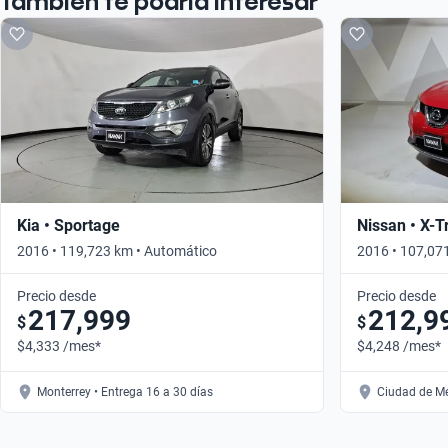
También te podría interesar
Kia • Sportage
Nissan • X-Tr
2016 • 119,723 km • Automático
2016 • 107,07
Precio desde
Precio desde
217,999
212,9
$
$
$4,333 /mes*
$4,248 /mes*
Monterrey • Entrega 16 a 30 días
Ciudad de Mé