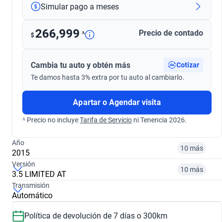
Simular pago a meses
266,999
Precio de contado
ᴬ
$
Cambia tu auto y obtén más
Cotizar
Te damos hasta 3% extra por tu auto al cambiarlo.
Apartar o Agendar visita
ᴬ Precio no incluye
Tarifa de Servicio
ni Tenencia 2026.
Año
10 más
2015
Versión
10 más
3.5 LIMITED AT
¿Comparar versiones? → Pregúntale a KOPI
Transmisión
Automático
¿Comparar versiones? → Pregúntale a KOPI
2014
2015
Política de devolución de 7 días o 300km