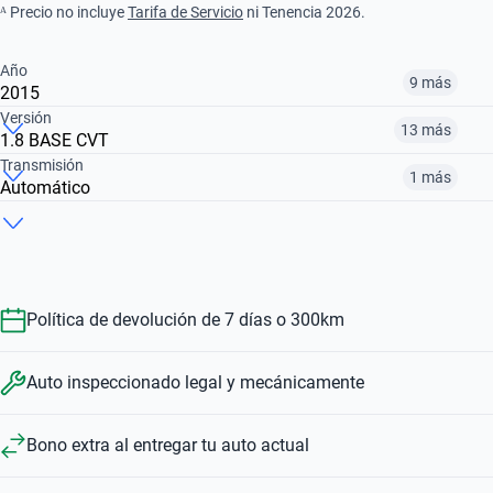
ᴬ Precio no incluye
Tarifa de Servicio
ni Tenencia 2026.
Año
9 más
2015
Versión
13 más
1.8 BASE CVT
¿Comparar versiones? → Pregúntale a KOPI
Transmisión
1 más
Automático
¿Comparar versiones? → Pregúntale a KOPI
2015
2016
2017
¿Comparar versiones? → Pregúntale a KOPI
1.8 BASE CVT
1.8 SE CVT
1.8 LE HYBRID AUTO
$190,999
$183,999
$197,999
Automático
Manual
$190,999
$219,999
$326,999
Política de devolución de 7 días o 300km
$190,999
$240,999
Auto inspeccionado legal y mecánicamente
Bono extra al entregar tu auto actual