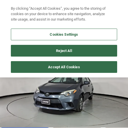
Ven a conocernos. Encuentra tu sede Kavak más cercana
aquí
.
Busca por modelo
By clicking “Accept All Cookies”, you agree to the storing of
cookies on your device to enhance site navigation, analyze
Ubicación
Busca por versión
site usage, and assist in our marketing efforts.
Busca por año
Cookies Settings
Busca por marca
COROLLA
>
2015
Reject All
Busca por modelo
Recién publicado
1
/
19
Accept All Cookies
Busca por versión
Busca por año