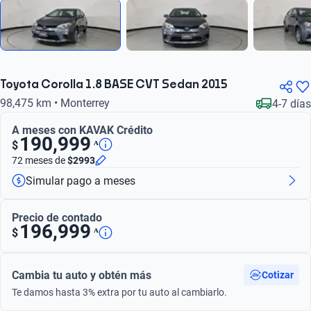
Toyota Corolla 1.8 BASE CVT Sedan 2015
98,475 km • Monterrey
4-7 días
A meses con KAVAK Crédito
190,999
ᴬ
$
72 meses
de
$2993
Simular pago a meses
Precio de contado
196,999
ᴬ
$
Cambia tu auto y obtén más
Cotizar
Te damos hasta 3% extra por tu auto al cambiarlo.