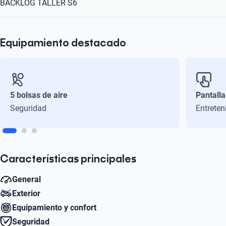
BACKLOG TALLER S6
Equipamiento destacado
5 bolsas de aire
Pantalla
Seguridad
Entreten
Características principales
General
Exterior
Litros
Equipamiento y confort
1.8
Diámetro de Rin
Seguridad
16