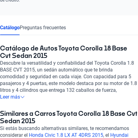
Catálogo
Preguntas frecuentes
Catálogo de Autos Toyota Corolla 18 Base
Cvt Sedan 2015
Descubre la versatilidad y confiabilidad del Toyota Corolla 1.8
BASE CVT 2015, un sedán automático que te brinda
comodidad y seguridad en cada viaje. Con capacidad para 5
pasajeros y 4 puertas, este modelo destaca por su motor de 1.8
litros y 4 cilindros que entrega 132 caballos de fuerza,
garantizando un desempeño eficiente. Equipado con tracción
Leer más
delantera, asientos de tela, aire acondicionado automático y
sistema de audio de calidad, este Corolla ofrece una
Similares a Carros Toyota Corolla 18 Base Cvt
experiencia de conducción placentera. Además, cuenta con
Sedan 2015
características de seguridad como bolsas de aire frontales y
Si estás buscando alternativas similares, te recomendamos
laterales, frenos ABS y asistencia de frenado, asegurando tu
considerar el
Honda Civic 1.8 LX AT 4DRS 2015
, el
Hyundai
protección en todo momento. Con una calificación destacada