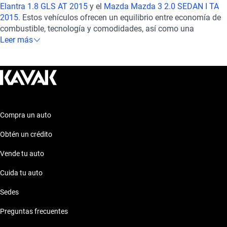
Elantra 1.8 GLS AT 2015
y el
Mazda Mazda 3 2.0 SEDAN I TA
en seguridad, este Toyota Corolla es la elección ideal para
2015
. Estos vehículos ofrecen un equilibrio entre economía de
quienes buscan un auto confiable y funcional. ¡Haz tuyo este
combustible, tecnología y comodidades, así como una
modelo y disfruta de la excelencia japonesa en cada kilómetro
reputación sólida en cuanto a durabilidad y confiabilidad.
Leer más
recorrido!
Explora estas opciones para encontrar el auto que se ajuste a
tus necesidades y preferencias. ¡Descubre más sobre ellos en
nuestra sección de autos similares!
Compra un auto
Obtén un crédito
Vende tu auto
Cuida tu auto
Sedes
Preguntas frecuentes