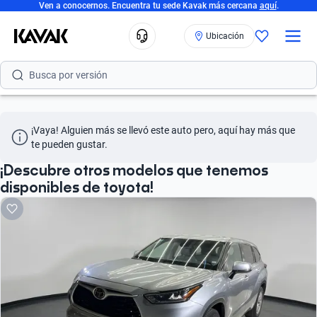
Ven a conocernos. Encuentra tu sede Kavak más cercana
aquí
.
Busca por marca
Ubicación
Busca por modelo
Busca por versión
Busca por año
¡Vaya! Alguien más se llevó este auto pero, aquí hay más que 
Busca por marca
te pueden gustar.
Busca por modelo
¡Descubre otros modelos que tenemos
disponibles de toyota!
Busca por versión
Busca por año