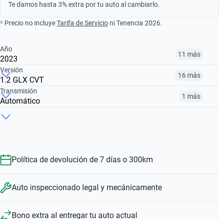
Te damos hasta 3% extra por tu auto al cambiarlo.
ᴬ Precio no incluye
Tarifa de Servicio
ni Tenencia 2026.
Año
11 más
2023
Versión
16 más
1.2 GLX CVT
¿Comparar versiones? → Pregúntale a KOPI
Transmisión
1 más
Automático
¿Comparar versiones? → Pregúntale a KOPI
2013
2014
2016
¿Comparar versiones? → Pregúntale a KOPI
1.4 GA MT
1.4 BOOSTERJET SPORT
1.2 MHEV BOOSTERGREEN GLX CVT
$145,999
$155,999
$113,999
Manual
Automático
$113,999
$303,999
$271,999
Política de devolución de 7 días o 300km
$113,999
$271,999
Auto inspeccionado legal y mecánicamente
Bono extra al entregar tu auto actual