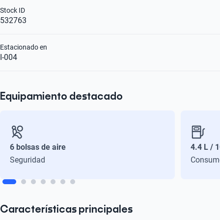
Stock ID
532763
Estacionado en
I-004
Equipamiento destacado
6 bolsas de aire
4.4 L / 
Seguridad
Consum
Características principales