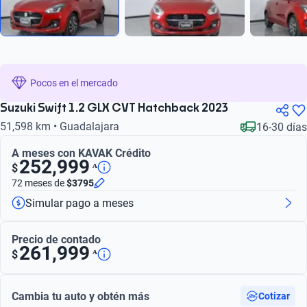
Pocos en el mercado
Suzuki Swift 1.2 GLX CVT Hatchback 2023
51,598 km • Guadalajara
16-30 días
A meses con KAVAK Crédito
252,999
ᴬ
$
72 meses
de
$3795
Simular pago a meses
Precio de contado
261,999
ᴬ
$
Cambia tu auto y obtén más
Cotizar