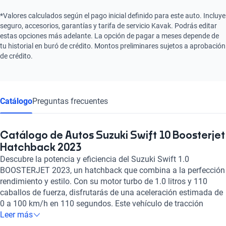
*Valores calculados según el pago inicial definido para este auto. Incluye
seguro, accesorios, garantías y tarifa de servicio Kavak. Podrás editar
estas opciones más adelante. La opción de pagar a meses depende de
tu historial en buró de crédito. Montos preliminares sujetos a aprobación
de crédito.
Catálogo
Preguntas frecuentes
Catálogo de Autos Suzuki Swift 10 Boosterjet
Hatchback 2023
Descubre la potencia y eficiencia del Suzuki Swift 1.0
BOOSTERJET 2023, un hatchback que combina a la perfección
rendimiento y estilo. Con su motor turbo de 1.0 litros y 110
caballos de fuerza, disfrutarás de una aceleración estimada de
0 a 100 km/h en 110 segundos. Este vehículo de tracción
delantera te brinda comodidad y seguridad con sus 5 puertas, 5
Leer más
asientos y 6 airbags distribuidos estratégicamente. Equipado