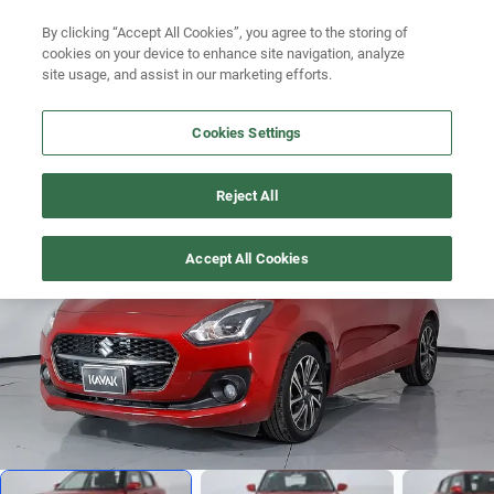
By clicking “Accept All Cookies”, you agree to the storing of
Ubicación
Busca por año
cookies on your device to enhance site navigation, analyze
site usage, and assist in our marketing efforts.
Busca por marca
Cookies Settings
Busca por modelo
SWIFT
>
2023
Busca por versión
Reject All
Difícil encontrar
1
/
19
Busca por año
Accept All Cookies