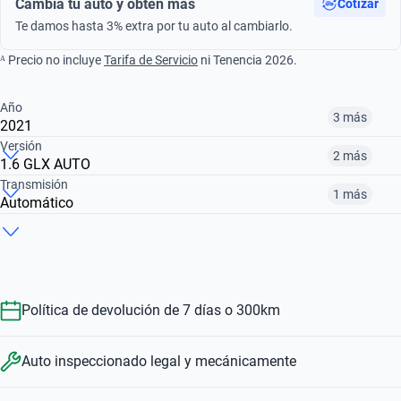
Cambia tu auto y obtén más
Cotizar
Te damos hasta 3% extra por tu auto al cambiarlo.
ᴬ Precio no incluye
Tarifa de Servicio
ni Tenencia 2026.
Año
3 más
2021
Versión
2 más
1.6 GLX AUTO
¿Comparar versiones? → Pregúntale a KOPI
Transmisión
1 más
Automático
¿Comparar versiones? → Pregúntale a KOPI
2016
2019
2020
¿Comparar versiones? → Pregúntale a KOPI
1.6 GLX AUTO
1.4 BOOSTERJET AUTO
1.6 GL MT
$157,999
$223,999
$228,999
Automático
Manual
$223,999
$228,999
$157,999
Política de devolución de 7 días o 300km
$223,999
$157,999
Auto inspeccionado legal y mecánicamente