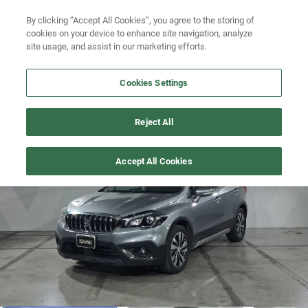
Ven a conocernos. Encuentra tu sede Kavak más cercana
aquí
.
By clicking “Accept All Cookies”, you agree to the storing of
cookies on your device to enhance site navigation, analyze
Ubicación
site usage, and assist in our marketing efforts.
Busca por marca
Cookies Settings
Busca por modelo
S-CROSS
>
2021
Reject All
Busca por versión
Recién publicado
1
/
19
Accept All Cookies
Busca por año
Busca por marca
Busca por modelo
Busca por versión
Busca por año