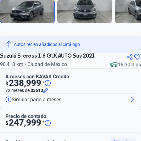
Autos recién añadidos al catálogo
Suzuki S-cross 1.6 GLX AUTO Suv 2021
90,418 km • Ciudad de México
16-30 días
A meses con KAVAK Crédito
238,999
ᴬ
$
72 meses
de
$3613
Simular pago a meses
Precio de contado
247,999
ᴬ
$