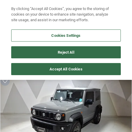
By clicking “Accept All Cookies”, you agree to the storing of
Ubicación
Busca por modelo
cookies on your device to enhance site navigation, analyze
site usage, and assist in our marketing efforts.
Busca por versión
Cookies Settings
Busca por año
¡Vaya! Alguien más se llevó este auto pero, aquí hay más que 
Busca por marca
Reject All
te pueden gustar.
Busca por modelo
¡Descubre otros modelos que tenemos
Accept All Cookies
disponibles de suzuki!
Busca por versión
Busca por año