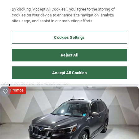
Ven a conocernos. Encuentra tu sede Kavak más cercana
aquí
.
Busca por marca
By clicking “Accept All Cookies”, you agree to the storing of
cookies on your device to enhance site navigation, analyze
Ubicación
Busca por modelo
site usage, and assist in our marketing efforts.
Busca por versión
Cookies Settings
Busca por año
Reject All
¡Vaya! Alguien más se llevó este auto pero, aquí hay más que 
Busca por marca
te pueden gustar.
Accept All Cookies
Busca por modelo
¡Descubre otros modelos que tenemos
disponibles de subaru!
Busca por versión
Promos
Busca por año