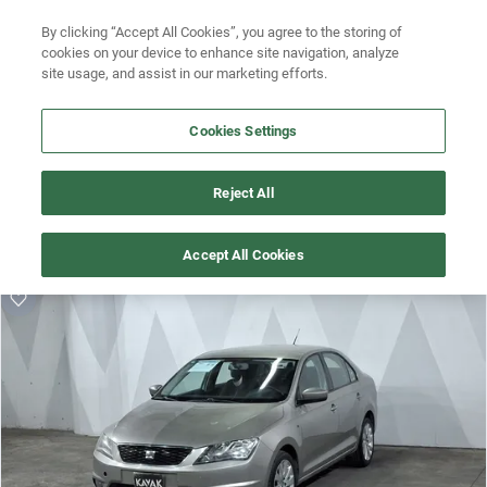
By clicking “Accept All Cookies”, you agree to the storing of
Ubicación
Busca por modelo
cookies on your device to enhance site navigation, analyze
site usage, and assist in our marketing efforts.
Busca por versión
Cookies Settings
Busca por año
¡Vaya! Alguien más se llevó este auto pero, aquí hay más que 
Busca por marca
Reject All
te pueden gustar.
Busca por modelo
¡Descubre otros modelos que tenemos
Accept All Cookies
disponibles de seat!
Busca por versión
Busca por año