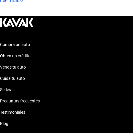
ideal para la ciudad. Explora estas opciones para encontrar el
Leer más
vehículo que se ajuste a tus necesidades y preferencias. ¡Te
esperamos para que descubras tu próximo auto ideal!
Compra un auto
Obtén un crédito
Vende tu auto
Cuida tu auto
Sedes
Preguntas frecuentes
Testimoniales
Blog