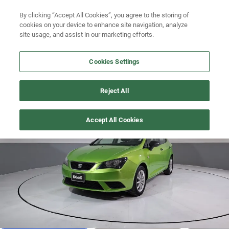
Ven a conocernos. Encuentra tu sede Kavak más cercana
aquí
.
By clicking “Accept All Cookies”, you agree to the storing of
cookies on your device to enhance site navigation, analyze
Ubicación
site usage, and assist in our marketing efforts.
Busca por marca
Cookies Settings
Busca por modelo
IBIZA
>
2015
Reject All
Busca por versión
Se vá rapido
1
/
7
Accept All Cookies
Busca por año
Busca por marca
Busca por modelo
Busca por versión
Busca por año