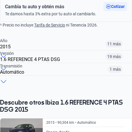
Cambia tu auto y obtén más
Cotizar
Te damos hasta 3% extra por tu auto al cambiarlo.
ᴬ Precio no incluye
Tarifa de Servicio
ni Tenencia 2026.
Año
11 más
2015
Versión
19 más
1.6 REFERENCE 4 PTAS DSG
¿Comparar versiones? → Pregúntale a KOPI
Transmisión
1 más
Automático
¿Comparar versiones? → Pregúntale a KOPI
2013
2015
2016
¿Comparar versiones? → Pregúntale a KOPI
1.6 XCELLENCE
2.0 STYLE MT 2 PTAS
1.2 SC FR MT
$133,999
$161,999
$154,999
Manual
Automático
$200,999
$133,999
$200,999
Descubre otros Ibiza 1.6 REFERENCE 4 PTAS
DSG 2015
$200,999
$177,999
2015 • 90,304 km • Automático