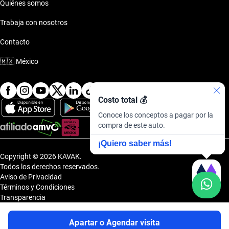
Quiénes somos
Trabaja con nosotros
Contacto
🇲🇽
México
Costo total 💰
Conoce los conceptos a pagar por la
compra de este auto.
¡Quiero saber más!
Copyright © 2026 KAVAK.
Todos los derechos reservados.
Aviso de Privacidad
Términos y Condiciones
Transparencia
Transparencia Financiera
Sitemap
Apartar o Agendar visita
Uvi Tech, S.A.P.I. de C.V., Carretera Amomolulco - Capulhuac, No. 1 Col.