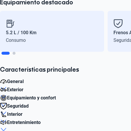
Equipamiento destacado
5.2 L / 100 Km
Frenos 
Consumo
Segurid
Características principales
General
Exterior
Autonomía combinada (km)
Equipamiento y confort
860
Diámetro de Rin
Seguridad
15
Aire acondicionado
Interior
Caballos de Fuerza Estimado
Sí
Tipo Frenos ABS
105
Entretenimiento
Número de Puertas
Sí
Número de Pasajeros
5