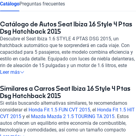
Catálogo
Preguntas frecuentes
Catálogo de Autos Seat Ibiza 16 Style 4 Ptas
Dsg Hatchback 2015
Descubre el Seat Ibiza 1.6 STYLE 4 PTAS DSG 2015, un
hatchback automático que te sorprenderá en cada viaje. Con
capacidad para 5 pasajeros, este modelo combina eficiencia y
estilo en cada detalle. Equipado con luces de niebla delanteras,
rin de aleación de 15 pulgadas y un motor de 1.6 litros, este
Ibiza ofrece un rendimiento excepcional con un consumo
Leer más
combinado de 5.2 l/100km. Disfruta de la comodidad de los
asientos de gamuza sintética, el aire acondicionado
Similares a Carros Seat Ibiza 16 Style 4 Ptas
automático y la conectividad Bluetooth. Con bolsas de aire
Dsg Hatchback 2015
frontales y laterales, frenos ABS y una calificación destacada
Si estás buscando alternativas similares, te recomendamos
en seguridad, este vehículo te brinda tranquilidad en cada
considerar el
Honda Fit 1.5 FUN CVT 2015
, el
Honda Fit 1.5 HIT
trayecto. Experimenta la emoción de conducir con el Seat Ibiza
CVT 2015
y el
Mazda Mazda 2 1.5 TOURING TA 2015
. Estos
1.6 STYLE 4 PTAS DSG 2015, ¡tu compañero ideal en la
autos ofrecen un equilibrio entre economía de combustible,
carretera!
tecnología y comodidades, así como un tamaño compacto