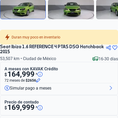
Duran muy poco en inventario
Seat Ibiza 1.6 REFERENCE 4 PTAS DSG Hatchback
2015
53,507 km • Ciudad de México
16-30 días
A meses con KAVAK Crédito
164,999
ᴬ
$
72 meses
de
$2656
Simular pago a meses
Precio de contado
169,999
ᴬ
$