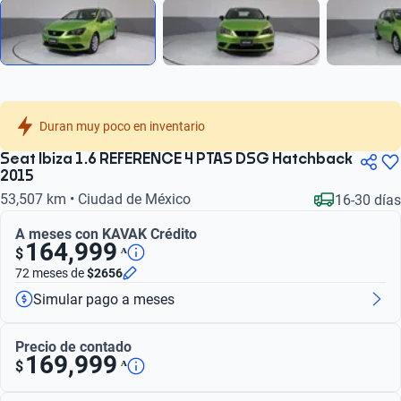
Duran muy poco en inventario
Seat Ibiza 1.6 REFERENCE 4 PTAS DSG Hatchback
2015
53,507 km • Ciudad de México
16-30 días
A meses con KAVAK Crédito
164,999
ᴬ
$
72 meses
de
$2656
Simular pago a meses
Precio de contado
169,999
ᴬ
$