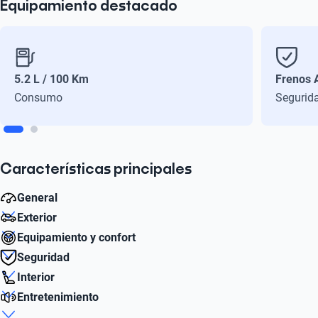
Equipamiento destacado
5.2 L / 100 Km
Frenos 
Consumo
Segurid
Características principales
General
Exterior
Número de Velocidades
Equipamiento y confort
7
Diámetro de Rin
Seguridad
15
Aire acondicionado
Interior
Autonomía combinada (km)
Sí
Bolsas de Aire Delanteras
860
Entretenimiento
Número de Puertas
Sí
Número de Pasajeros
5