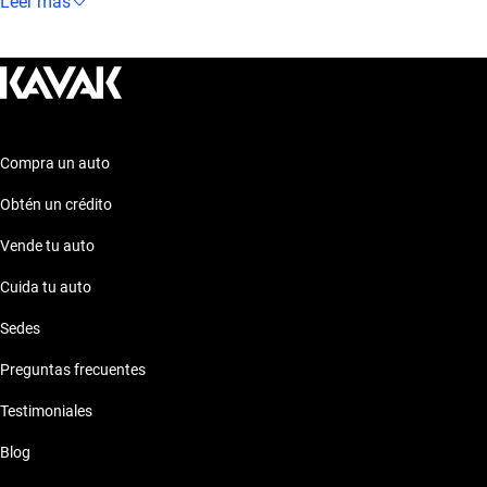
un rendimiento confiable y seguro. Explora estas opciones para
Leer más
encontrar el auto que se ajuste perfectamente a tus
necesidades y preferencias. ¡Descubre más sobre ellos en
nuestra plataforma!
Compra un auto
Obtén un crédito
Vende tu auto
Cuida tu auto
Sedes
Preguntas frecuentes
Testimoniales
Blog