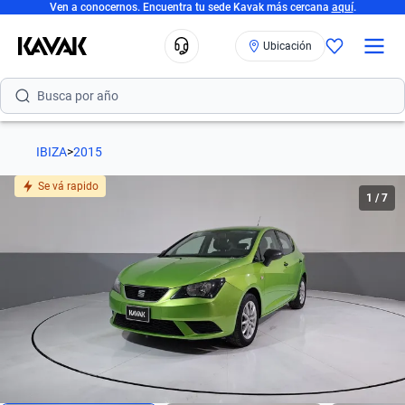
Ven a conocernos. Encuentra tu sede Kavak más cercana
aquí
.
Busca por modelo
Ubicación
Busca por versión
Busca por año
IBIZA
>
2015
Se vá rapido
1
/
7