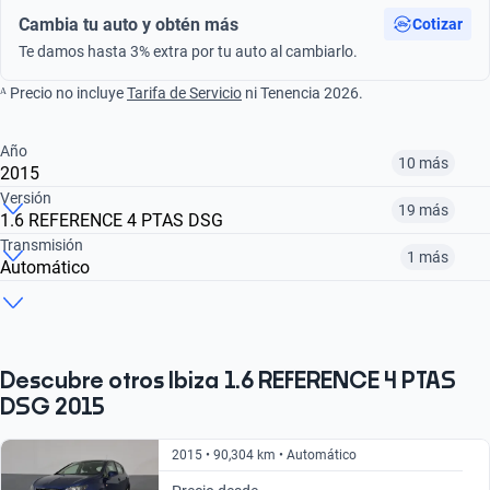
Cambia tu auto y obtén más
Cotizar
Te damos hasta 3% extra por tu auto al cambiarlo.
ᴬ Precio no incluye
Tarifa de Servicio
ni Tenencia 2026.
Año
10 más
2015
Versión
19 más
1.6 REFERENCE 4 PTAS DSG
¿Comparar versiones? → Pregúntale a KOPI
Transmisión
1 más
Automático
¿Comparar versiones? → Pregúntale a KOPI
2015
2016
2017
¿Comparar versiones? → Pregúntale a KOPI
1.6 FR
1.6 XCELLENCE
1.6 REFERENCE
$160,999
$154,999
$200,999
Manual
Automático
$188,999
$200,999
$244,999
Descubre otros Ibiza 1.6 REFERENCE 4 PTAS
DSG 2015
$188,999
$177,999
2015 • 90,304 km • Automático