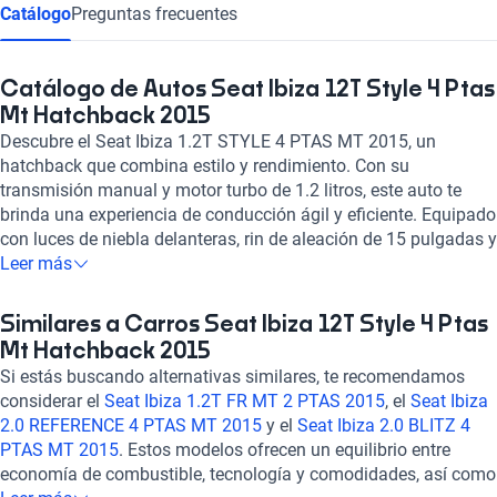
Catálogo
Preguntas frecuentes
Catálogo de Autos Seat Ibiza 12T Style 4 Ptas
Mt Hatchback 2015
Descubre el Seat Ibiza 1.2T STYLE 4 PTAS MT 2015, un
hatchback que combina estilo y rendimiento. Con su
transmisión manual y motor turbo de 1.2 litros, este auto te
brinda una experiencia de conducción ágil y eficiente. Equipado
con luces de niebla delanteras, rin de aleación de 15 pulgadas y
asientos de gamuza sintética, cada detalle está pensado para
Leer más
tu comodidad y seguridad. Disfruta de características como
vidrios eléctricos, aire acondicionado automático y sistema
Similares a Carros Seat Ibiza 12T Style 4 Ptas
Bluetooth. Con una calificación destacada en consumo de
Mt Hatchback 2015
combustible y confort, este Seat Ibiza es la elección perfecta
Si estás buscando alternativas similares, te recomendamos
para quienes buscan un auto confiable y con estilo. ¡Haz tuyo
considerar el
Seat Ibiza 1.2T FR MT 2 PTAS 2015
, el
Seat Ibiza
este hatchback y vive la emoción de la carretera con Kavak!
2.0 REFERENCE 4 PTAS MT 2015
y el
Seat Ibiza 2.0 BLITZ 4
PTAS MT 2015
. Estos modelos ofrecen un equilibrio entre
economía de combustible, tecnología y comodidades, así como