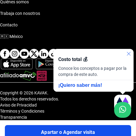
Quiénes somos
Trabaja con nosotros
Contacto
🇲🇽
México
Costo total 💰
Conoce los conceptos a pagar por la
compra de este auto.
¡Quiero saber más!
Copyright © 2026 KAVAK.
Todos los derechos reservados.
Aviso de Privacidad
Términos y Condiciones
Transparencia
Transparencia Financiera
Sitemap
Apartar o Agendar visita
Uvi Tech, S.A.P.I. de C.V., Carretera Amomolulco - Capulhuac, No. 1 Col.