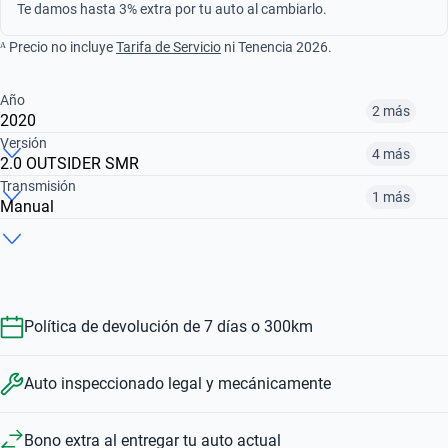
Te damos hasta 3% extra por tu auto al cambiarlo.
ᴬ Precio no incluye
Tarifa de Servicio
ni Tenencia 2026.
Año
2 más
2020
Versión
4 más
2.0 OUTSIDER SMR
¿Comparar versiones? → Pregúntale a KOPI
Transmisión
1 más
Manual
¿Comparar versiones? → Pregúntale a KOPI
2019
2020
2024
¿Comparar versiones? → Pregúntale a KOPI
1.3 OUTSIDER CVT
2.0 OUTSIDER SMR
1.6 OUTSIDER TM
$253,999
$240,999
$322,999
Automático
Manual
$322,999
$240,999
$332,999
Política de devolución de 7 días o 300km
$322,999
$240,999
Auto inspeccionado legal y mecánicamente
Bono extra al entregar tu auto actual