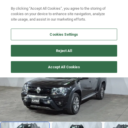
By clicking “Accept All Cookies”, you agree to the storing of
Ubicación
cookies on your device to enhance site navigation, analyze
site usage, and assist in our marketing efforts.
Busca por marca
Cookies Settings
Busca por modelo
OROCH
>
2020
Busca por versión
Reject All
1
/
18
Busca por año
Accept All Cookies
Busca por marca
Busca por modelo
Busca por versión
Busca por año