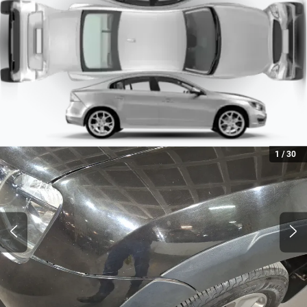
7.4
Radio
Combustible
AM/FM
Gasolina
Tipo de motor
Combustión
1
/
30