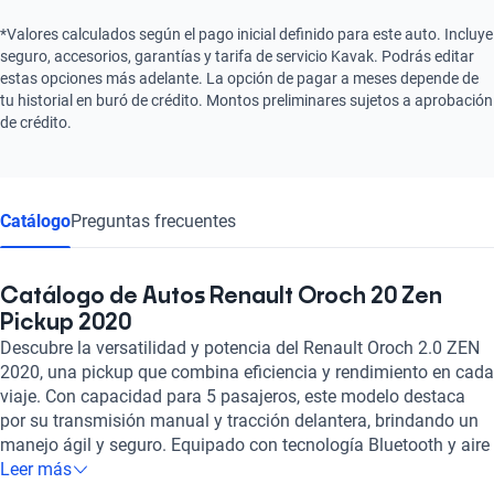
*Valores calculados según el pago inicial definido para este auto. Incluye
seguro, accesorios, garantías y tarifa de servicio Kavak. Podrás editar
estas opciones más adelante. La opción de pagar a meses depende de
tu historial en buró de crédito. Montos preliminares sujetos a aprobación
de crédito.
Catálogo
Preguntas frecuentes
Catálogo de Autos Renault Oroch 20 Zen
Pickup 2020
Descubre la versatilidad y potencia del Renault Oroch 2.0 ZEN
2020, una pickup que combina eficiencia y rendimiento en cada
viaje. Con capacidad para 5 pasajeros, este modelo destaca
por su transmisión manual y tracción delantera, brindando un
manejo ágil y seguro. Equipado con tecnología Bluetooth y aire
acondicionado automático, tu comodidad está garantizada en
Leer más
todo momento. Sus 140 caballos de fuerza estimados y frenos