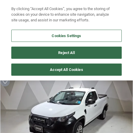
By clicking “Accept All Cookies”, you agree to the storing of
Ubicación
Busca por modelo
cookies on your device to enhance site navigation, analyze
site usage, and assist in our marketing efforts.
Busca por versión
Cookies Settings
Busca por año
¡Vaya! Alguien más se llevó este auto pero, aquí hay más que 
Busca por marca
Reject All
te pueden gustar.
Busca por modelo
¡Descubre otros modelos que tenemos
Accept All Cookies
disponibles de ram!
Busca por versión
Busca por año