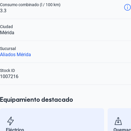
Consumo combinado (l / 100 km)
3.3
Ciudad
Mérida
Sucursal
Aliados Mérida
Stock ID
1007216
Equipamiento destacado
Eléctrico
Quemac