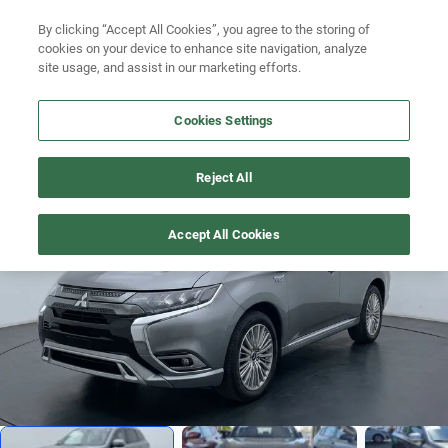
By clicking “Accept All Cookies”, you agree to the storing of
Ubicación
Busca por versión
cookies on your device to enhance site navigation, analyze
site usage, and assist in our marketing efforts.
Busca por año
Cookies Settings
Busca por marca
OUTLANDER
>
2021
Busca por modelo
Reject All
Difícil encontrar
1
/
11
Busca por versión
Accept All Cookies
Busca por año