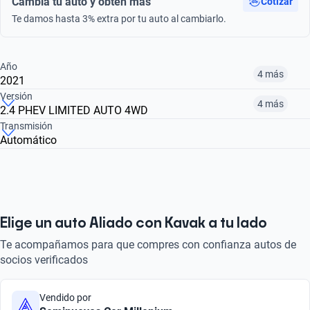
Cambia tu auto y obtén más
Cotizar
Te damos hasta 3% extra por tu auto al cambiarlo.
Año
4 más
2021
Versión
4 más
2.4 PHEV LIMITED AUTO 4WD
¿Comparar versiones? → Pregúntale a KOPI
Transmisión
Automático
¿Comparar versiones? → Pregúntale a KOPI
2014
2015
2017
2.4 LIMITED CVT
2.4 SE AT
2.4 ES
$199,999
$161,999
$216,999
$241,999
$161,999
$216,999
Elige un auto Aliado con Kavak a tu lado
Te acompañamos para que compres con confianza autos de
socios verificados
Vendido por