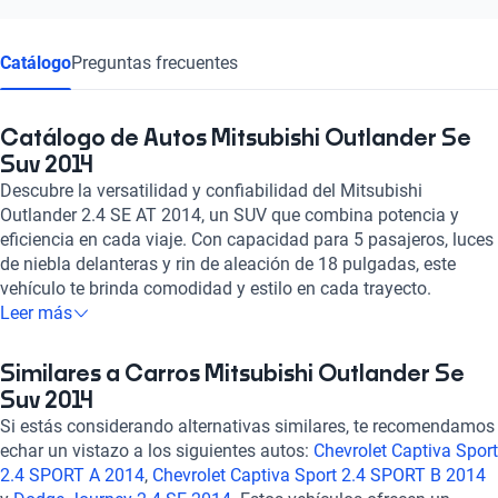
Catálogo
Preguntas frecuentes
Catálogo de Autos Mitsubishi Outlander Se
Suv 2014
Descubre la versatilidad y confiabilidad del Mitsubishi
Outlander 2.4 SE AT 2014, un SUV que combina potencia y
eficiencia en cada viaje. Con capacidad para 5 pasajeros, luces
de niebla delanteras y rin de aleación de 18 pulgadas, este
vehículo te brinda comodidad y estilo en cada trayecto.
Equipado con un motor de 2.4 litros y 4 cilindros, alcanza una
Leer más
aceleración estimada de 0-100 km/h en 165 segundos y 165
caballos de fuerza. Disfruta de su tracción 4x2, asientos de
Similares a Carros Mitsubishi Outlander Se
tela/terciopelo, aire acondicionado automático, control de
Suv 2014
crucero y sistema de frenos ABS, garantizando seguridad y
Si estás considerando alternativas similares, te recomendamos
confort en cada kilómetro. Con una calificación de 5 en
echar un vistazo a los siguientes autos:
Chevrolet Captiva Sport
consumo de combustible y 2.5 en componentes de seguridad,
2.4 SPORT A 2014
,
Chevrolet Captiva Sport 2.4 SPORT B 2014
el Mitsubishi Outlander 2.4 SE AT 2014 es la elección perfecta