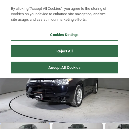
By clicking “Accept All Cookies”, you agree to the storing of
Ubicación
Busca por año
cookies on your device to enhance site navigation, analyze
site usage, and assist in our marketing efforts.
Busca por marca
Cookies Settings
Busca por modelo
OUTLANDER
>
2014
Busca por versión
Reject All
1
/
18
Busca por año
Accept All Cookies