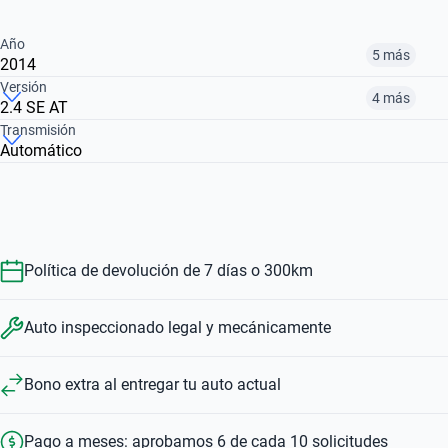
Año
5 más
2014
Versión
4 más
2.4 SE AT
¿Comparar versiones? → Pregúntale a KOPI
Transmisión
Automático
¿Comparar versiones? → Pregúntale a KOPI
2014
2015
2017
2.4 LIMITED CVT
2.4 SE AT
2.4 ES
$199,999
$165,999
$218,999
$250,999
$165,999
$218,999
Política de devolución de 7 días o 300km
Auto inspeccionado legal y mecánicamente
Bono extra al entregar tu auto actual
Pago a meses: aprobamos 6 de cada 10 solicitudes