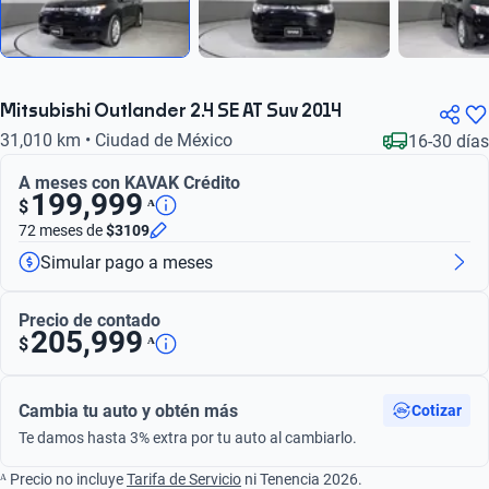
Mitsubishi Outlander 2.4 SE AT Suv 2014
31,010 km • Ciudad de México
16-30 días
A meses con KAVAK Crédito
199,999
ᴬ
$
72 meses
de
$3109
Simular pago a meses
Precio de contado
205,999
ᴬ
$
Cambia tu auto y obtén más
Cotizar
Te damos hasta 3% extra por tu auto al cambiarlo.
ᴬ Precio no incluye
Tarifa de Servicio
ni Tenencia 2026.