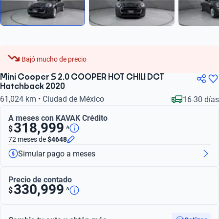
Bajó mucho de precio
Mini Cooper S 2.0 COOPER HOT CHILI DCT
Hatchback 2020
61,024 km • Ciudad de México
16-30 días
A meses con KAVAK Crédito
318,999
ᴬ
$
72 meses
de
$4648
Simular pago a meses
Precio de contado
330,999
ᴬ
$