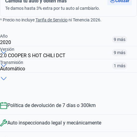
Cambia tu auto y obtén más
Cotizar
Te damos hasta 3% extra por tu auto al cambiarlo.
ᴬ Precio no incluye
Tarifa de Servicio
ni Tenencia 2026.
Año
9 más
2020
Versión
9 más
2.0 COOPER S HOT CHILI DCT
¿Comparar versiones? → Pregúntale a KOPI
Transmisión
1 más
Automático
¿Comparar versiones? → Pregúntale a KOPI
2016
2017
2018
¿Comparar versiones? → Pregúntale a KOPI
2.0 COOPER S CHILI
2.0 COOPER S HOT CHILI AUTO
2.0 COOPER S HOT CHILI AT
$214,999
$237,999
$234,999
Manual
Automático
$257,999
$234,999
$247,999
Política de devolución de 7 días o 300km
$257,999
$234,999
Auto inspeccionado legal y mecánicamente