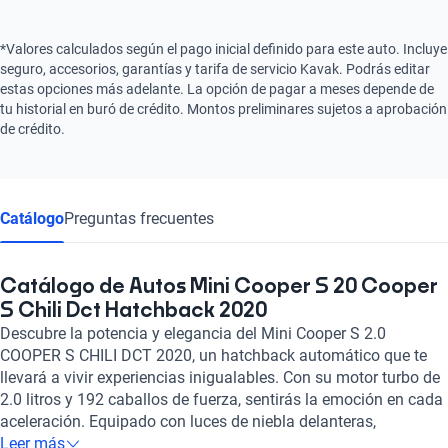
*Valores calculados según el pago inicial definido para este auto. Incluye
seguro, accesorios, garantías y tarifa de servicio Kavak. Podrás editar
estas opciones más adelante. La opción de pagar a meses depende de
tu historial en buró de crédito. Montos preliminares sujetos a aprobación
de crédito.
Catálogo
Preguntas frecuentes
Catálogo de Autos Mini Cooper S 20 Cooper
S Chili Dct Hatchback 2020
Descubre la potencia y elegancia del Mini Cooper S 2.0
COOPER S CHILI DCT 2020, un hatchback automático que te
llevará a vivir experiencias inigualables. Con su motor turbo de
2.0 litros y 192 caballos de fuerza, sentirás la emoción en cada
aceleración. Equipado con luces de niebla delanteras,
neumáticos Run Flat y sistema de frenos ABS, tu seguridad
Leer más