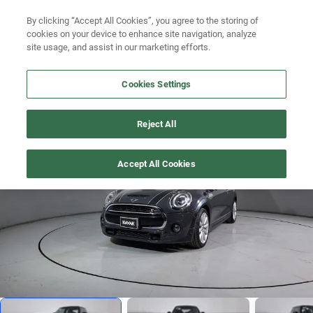
By clicking “Accept All Cookies”, you agree to the storing of
Ubicación
Busca por versión
cookies on your device to enhance site navigation, analyze
site usage, and assist in our marketing efforts.
Busca por año
Cookies Settings
Busca por marca
COOPER-S
>
2020
Busca por modelo
Reject All
1
/
17
Busca por versión
Accept All Cookies
Busca por año