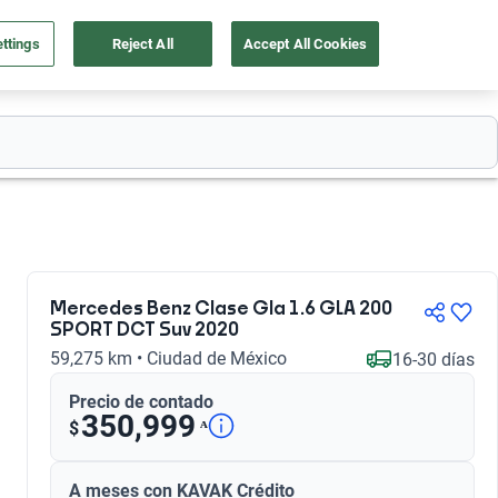
ttings
Reject All
Accept All Cookies
55 4162 9202
os
Ingresar
Ubicación
Mercedes Benz Clase Gla 1.6 GLA 200
SPORT DCT Suv 2020
59,275 km • Ciudad de México
16-30 días
Precio de contado
350,999
ᴬ
$
A meses con KAVAK Crédito