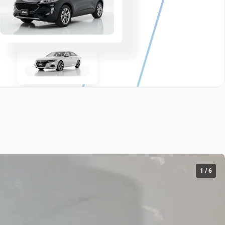
1
/
6