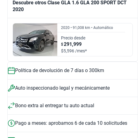
Descubre otros Clase GLA 1.6 GLA 200 SPORT DCT
2020
1.6 GLA 180 CGI
1.3 200 PROGRESSIVE DCT
$257,999
$221,999
$221,999
$481,999
2020 • 91,008 km • Automático
2018
2019
Precio desde
291,999
$
1.6 GLA 200 SPORT DCT
1.3 200 PROGRESSIVE LINE DCT
$302,999
$369,999
$5,596 /mes*
$302,999
$447,999
2020
2021
Política de devolución de 7 días o 300km
1.6 GLA 200 CGI SPORT
2.0 GLA 250 CGI SPORT
$339,999
$409,999
Auto inspeccionado legal y mecánicamente
$286,999
$280,999
2022
Apple Car Play
Android
Bono extra al entregar tu auto actual
Entretenimiento
Entretenimiento
1.6 GLA 200 DCT
2.0 GLA 250 SPORT DCT
$481,999
Pago a meses: aprobamos 6 de cada 10 solicitudes
$337,999
$318,999