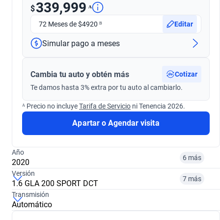
339,999
ᴬ
$
72 Meses de $4920 ᴮ
Editar
Simular pago a meses
Cambia tu auto y obtén más
Cotizar
Te damos hasta 3% extra por tu auto al cambiarlo.
ᴬ Precio no incluye
Tarifa de Servicio
ni Tenencia 2026.
Apartar o Agendar visita
Año
6 más
2020
Versión
7 más
1.6 GLA 200 SPORT DCT
¿Comparar versiones? → Pregúntale a KOPI
Transmisión
Automático
¿Comparar versiones? → Pregúntale a KOPI
2016
2017