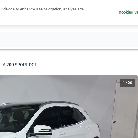
Ven a conocernos. Encuentra tu sede Kavak más cercana
aquí
.
ur device to enhance site navigation, analyze site
Cookies Se
dito
Compra un auto
Vende tu auto
Cuida tu auto
Nosotr
GLA 200 SPORT DCT
1
/
20