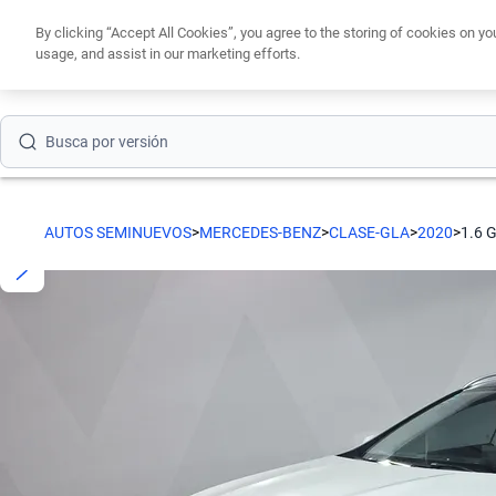
By clicking “Accept All Cookies”, you agree to the storing of cookies on yo
Busca por modelo
usage, and assist in our marketing efforts.
Obtén un cré
Busca por versión
Busca por año
Busca por marca
AUTOS SEMINUEVOS
>
MERCEDES-BENZ
>
CLASE-GLA
>
2020
>
1.6 
Busca por modelo
Busca por versión
Busca por año