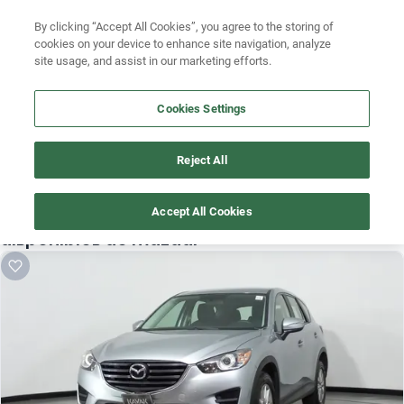
Ven a conocernos. Encuentra tu sede Kavak más cercana
aquí
.
Busca por marca
By clicking “Accept All Cookies”, you agree to the storing of
cookies on your device to enhance site navigation, analyze
Ubicación
Busca por modelo
site usage, and assist in our marketing efforts.
Busca por versión
Cookies Settings
Busca por año
Reject All
¡Vaya! Alguien más se llevó este auto pero, aquí hay más que 
Busca por marca
te pueden gustar.
Accept All Cookies
Busca por modelo
¡Descubre otros modelos que tenemos
disponibles de mazda!
Busca por versión
Busca por año