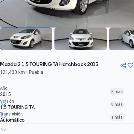
Mazda 2 1.5 TOURING TA Hatchback 2015
121,430 km • Puebla
Año
8 más
2015
Versión
9 más
1.5 TOURING TA
¿Comparar versiones? → Pregúntale a KOPI
Transmisión
1 más
Automático
¿Comparar versiones? → Pregúntale a KOPI
2013
2014
2015
¿Comparar versiones? → Pregúntale a KOPI