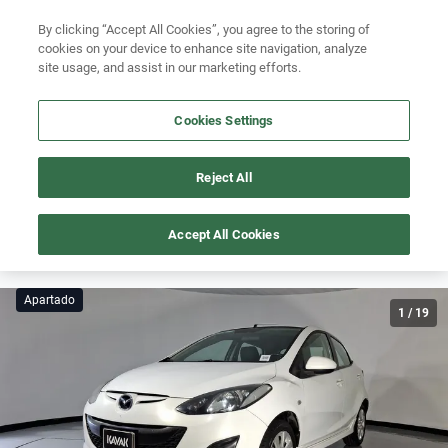
By clicking “Accept All Cookies”, you agree to the storing of
Ubicación
cookies on your device to enhance site navigation, analyze
site usage, and assist in our marketing efforts.
Busca por marca
Cookies Settings
Busca por modelo
Busca por versión
Reject All
Este auto está apartado pero podría volver a estar disponible
pronto.
Busca por año
Accept All Cookies
MAZDA-2
Busca por marca
>
2015
Apartado
Busca por modelo
1
/
19
Busca por versión
Busca por año