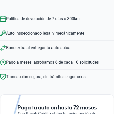
1.5 MHEV CARBON EDITION AUTO
1.5 I SPORT AUTO
1.5 TOURING TM
$149,999
$139,999
Ver opciones
Automático
Manual
$242,999
$263,999
$139,999
Política de devolución de 7 días o 300km
$242,999
$139,999
Auto inspeccionado legal y mecánicamente
Bono extra al entregar tu auto actual
Pago a meses: aprobamos 6 de cada 10 solicitudes
Transacción segura, sin trámites engorrosos
Paga tu auto en hasta 72 meses
Con Kavak Crédito obtén la mejor opción de