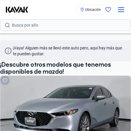
Ubicación
Busca por versión
Busca por año
Busca por marca
¡Vaya! Alguien más se llevó este auto pero, aquí hay más que 
Busca por modelo
te pueden gustar.
Busca por versión
¡Descubre otros modelos que tenemos
disponibles de mazda!
Busca por año