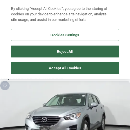
Ven a conocernos. Encuentra tu sede Kavak más cercana
aquí
.
Busca por modelo
By clicking “Accept All Cookies”, you agree to the storing of
cookies on your device to enhance site navigation, analyze
Ubicación
Busca por versión
site usage, and assist in our marketing efforts.
Busca por año
Cookies Settings
Busca por marca
Reject All
¡Vaya! Alguien más se llevó este auto pero, aquí hay más que 
Busca por modelo
te pueden gustar.
Accept All Cookies
Busca por versión
¡Descubre otros modelos que tenemos
disponibles de mazda!
Busca por año