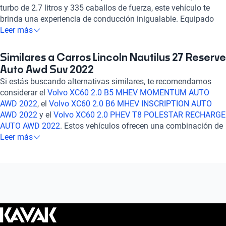
turbo de 2.7 litros y 335 caballos de fuerza, este vehículo te
brinda una experiencia de conducción inigualable. Equipado
con tecnología de punta como pantalla táctil, GPS, Apple
Leer más
CarPlay y Android Auto, te mantendrás conectado en todo
momento. Su diseño imponente se complementa con asientos
Similares a Carros Lincoln Nautilus 27 Reserve
de cuero, sistema de audio premium y un amplio espacio
Auto Awd Suv 2022
interior para tu comodidad. Con una calificación destacada en
Si estás buscando alternativas similares, te recomendamos
potencia, confort y seguridad, el Lincoln Nautilus 2.7 RESERVE
considerar el
Volvo XC60 2.0 B5 MHEV MOMENTUM AUTO
AUTO AWD 2022 es la elección perfecta para quienes buscan
AWD 2022
, el
Volvo XC60 2.0 B6 MHEV INSCRIPTION AUTO
un vehículo sofisticado y confiable. Experimenta el lujo en cada
AWD 2022
y el
Volvo XC60 2.0 PHEV T8 POLESTAR RECHARGE
viaje con este SUV de alto nivel. ¡Haz tuyo este Lincoln Nautilus
AUTO AWD 2022
. Estos vehículos ofrecen una combinación de
y eleva tu experiencia de manejo a otro nivel!
tecnología avanzada, seguridad destacada y un rendimiento
Leer más
confiable, brindándote una experiencia de conducción
premium. Explora estas opciones para encontrar el auto que se
ajuste perfectamente a tus necesidades y preferencias.
¡Descubre más en nuestra sección de preguntas frecuentes
sobre autos similares!