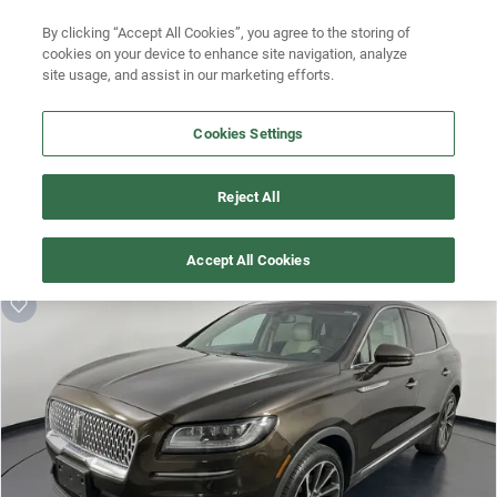
By clicking “Accept All Cookies”, you agree to the storing of
Ubicación
Busca por versión
cookies on your device to enhance site navigation, analyze
site usage, and assist in our marketing efforts.
Busca por año
Cookies Settings
Busca por marca
¡Vaya! Alguien más se llevó este auto pero, aquí hay más que 
Busca por modelo
Reject All
te pueden gustar.
Busca por versión
¡Descubre otros modelos que tenemos
Accept All Cookies
disponibles de Lincoln!
Busca por año