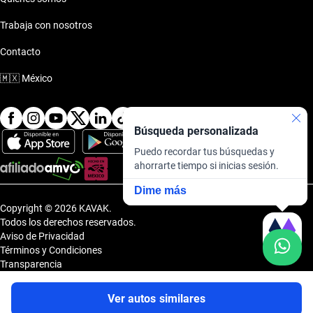
Trabaja con nosotros
Contacto
🇲🇽
México
Búsqueda personalizada
Puedo recordar tus búsquedas y
ahorrarte tiempo si inicias sesión.
Dime más
Copyright © 2026 KAVAK.
Todos los derechos reservados.
Aviso de Privacidad
Términos y Condiciones
Transparencia
Transparencia Financiera
Sitemap
Ver autos similares
Uvi Tech, S.A.P.I. de C.V., Carretera Amomolulco - Capulhuac, No. 1 Col.