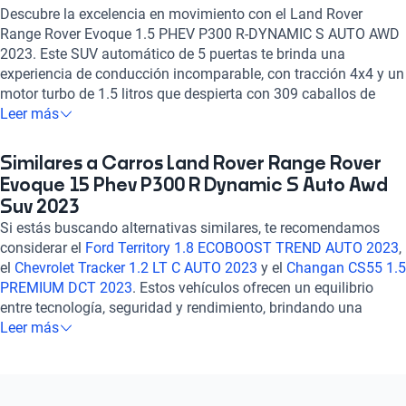
Descubre la excelencia en movimiento con el Land Rover
Range Rover Evoque 1.5 PHEV P300 R-DYNAMIC S AUTO AWD
2023. Este SUV automático de 5 puertas te brinda una
experiencia de conducción incomparable, con tracción 4x4 y un
motor turbo de 1.5 litros que despierta con 309 caballos de
fuerza. Sumérgete en el lujo con asientos de cuero, sistema de
Leer más
audio de alta calidad y tecnología de punta como pantalla
táctil, GPS y Apple CarPlay. Con 7 airbags, frenos ABS y
Similares a Carros Land Rover Range Rover
asistencia de frenado, tu seguridad es primordial. Experimenta
Evoque 15 Phev P300 R Dynamic S Auto Awd
el confort y la potencia en un solo vehículo, donde cada detalle
Suv 2023
ha sido cuidadosamente diseñado para superar tus
Si estás buscando alternativas similares, te recomendamos
expectativas. ¡Haz tuyo este Land Rover y eleva tu experiencia
considerar el
Ford Territory 1.8 ECOBOOST TREND AUTO 2023
,
de manejo a un nivel superior!
el
Chevrolet Tracker 1.2 LT C AUTO 2023
y el
Changan CS55 1.5
PREMIUM DCT 2023
. Estos vehículos ofrecen un equilibrio
entre tecnología, seguridad y rendimiento, brindando una
experiencia de conducción confiable y cómoda. Explora estas
Leer más
opciones para encontrar el auto que se adapte perfectamente a
tus necesidades y preferencias. ¡Descubre más sobre estos
modelos en nuestra sección de preguntas frecuentes sobre