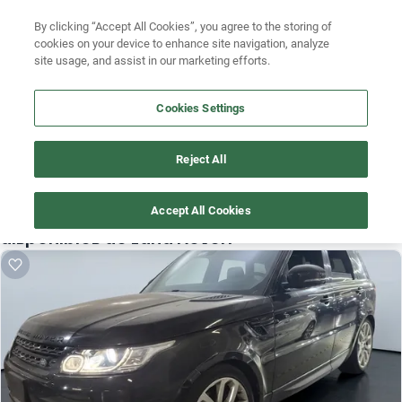
Ven a conocernos. Encuentra tu sede Kavak más cercana
aquí
.
Busca por versión
By clicking “Accept All Cookies”, you agree to the storing of
cookies on your device to enhance site navigation, analyze
Ubicación
site usage, and assist in our marketing efforts.
Busca por año
Busca por marca
Cookies Settings
Busca por modelo
Reject All
¡Vaya! Alguien más se llevó este auto pero, aquí hay más que 
te pueden gustar.
Busca por versión
Accept All Cookies
¡Descubre otros modelos que tenemos
Busca por año
disponibles de Land Rover!