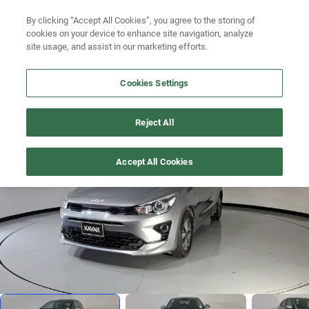
By clicking “Accept All Cookies”, you agree to the storing of
Ubicación
Busca por año
cookies on your device to enhance site navigation, analyze
site usage, and assist in our marketing efforts.
Busca por marca
Cookies Settings
Busca por modelo
RIO
>
2023
Busca por versión
Reject All
Precio imbatible
1
/
19
Busca por año
Accept All Cookies