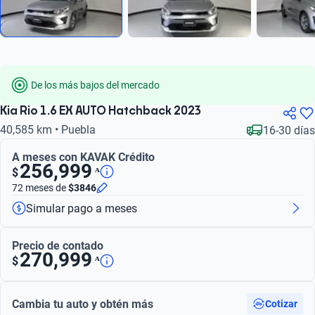
De los más bajos del mercado
Kia Rio 1.6 EX AUTO Hatchback 2023
40,585 km • Puebla
16-30 días
A meses con KAVAK Crédito
256,999
ᴬ
$
72 meses
de
$3846
Simular pago a meses
Precio de contado
270,999
ᴬ
$
Cambia tu auto y obtén más
Cotizar