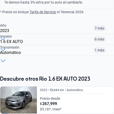
Te damos hasta 3% extra por tu auto al cambiarlo.
ᴬ Precio no incluye
Tarifa de Servicio
ni Tenencia 2026.
Año
7 más
2023
Versión
6 más
1.6 EX AUTO
¿Comparar versiones? → Pregúntale a KOPI
Transmisión
1 más
Automático
¿Comparar versiones? → Pregúntale a KOPI
2016
2017
2018
¿Comparar versiones? → Pregúntale a KOPI
1.6 EX MT
1.6 EX PACK AUTO
1.6 LX
$162,999
$165,999
$183,999
Manual
Automático
$165,999
$275,999
$190,999
Descubre otros Rio 1.6 EX AUTO 2023
$165,999
$275,999
2023 • 58,444 km • Automático
Precio desde
267,999
$
$5,187 /mes*