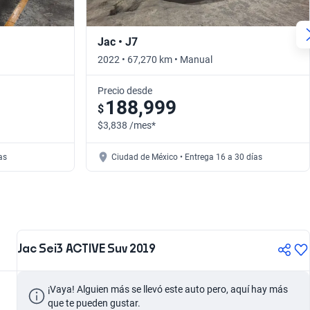
Jac • J7
2022 • 67,270 km • Manual
Precio desde
188,999
$
$3,838 /mes*
as
Ciudad de México • Entrega 16 a 30 días
Jac Sei3 ACTIVE Suv 2019
¡Vaya! Alguien más se llevó este auto pero, aquí hay más 
que te pueden gustar.