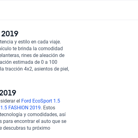
 2019
ncia y estilo en cada viaje.
ículo te brinda la comodidad
lanteras, rines de aleación de
ración estimada de 0 a 100
 tracción 4x2, asientos de piel,
ol de crucero y sistema de
dad, el Jac SEI3 1.6 ACTIVE
entre rendimiento y elegancia.
 2019
siderar el
Ford EcoSport 1.5
 1.5 FASHION 2019
. Estos
 tecnología y comodidades, así
 para encontrar el auto que se
ue descubras tu próximo