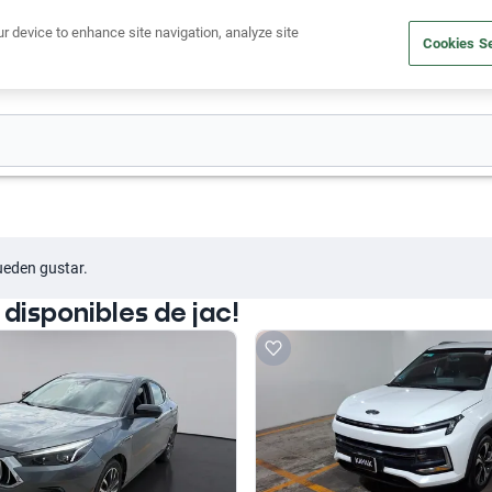
Ven a conocernos. Encuentra tu sede Kavak más cercana
aquí
.
ur device to enhance site navigation, analyze site
Cookies Se
dito
Compra un auto
Vende tu auto
Cuida tu auto
Nosotr
ueden gustar.
disponibles de jac!