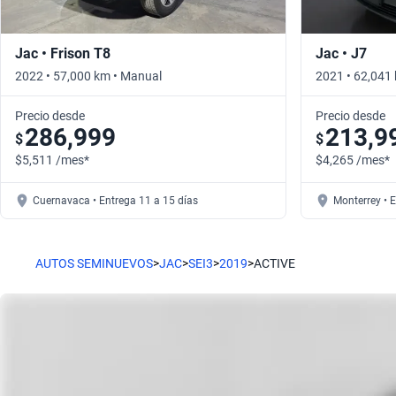
Jac • Frison T8
Jac • J7
2022 • 57,000 km • Manual
2021 • 62,041
Precio desde
Precio desde
286,999
213,9
$
$
$5,511 /mes*
$4,265 /mes*
Cuernavaca • Entrega 11 a 15 días
Monterrey • 
AUTOS SEMINUEVOS
>
JAC
>
SEI3
>
2019
>
ACTIVE