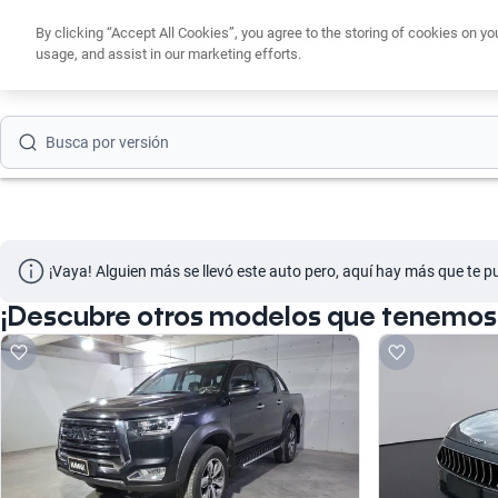
By clicking “Accept All Cookies”, you agree to the storing of cookies on yo
Busca por marca
usage, and assist in our marketing efforts.
Obtén un cré
Busca por modelo
Busca por versión
Busca por año
Busca por marca
¡Vaya! Alguien más se llevó este auto pero, aquí hay más que te p
Busca por modelo
¡Descubre otros modelos que tenemos 
Busca por versión
Busca por año