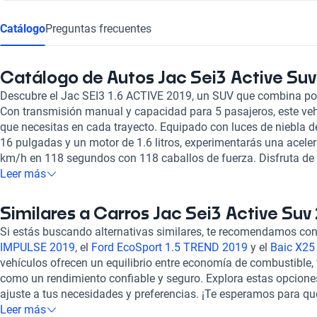
Catálogo
Preguntas frecuentes
Catálogo de Autos Jac Sei3 Active Suv
Descubre el Jac SEI3 1.6 ACTIVE 2019, un SUV que combina pote
Con transmisión manual y capacidad para 5 pasajeros, este veh
que necesitas en cada trayecto. Equipado con luces de niebla de
16 pulgadas y un motor de 1.6 litros, experimentarás una acele
km/h en 118 segundos con 118 caballos de fuerza. Disfruta de la
aire acondicionado automático, pantalla táctil, Bluetooth, contr
Leer más
frenos ABS. Con una calificación destacada en confort y seguri
2019 es la elección perfecta para quienes buscan un equilibrio 
Similares a Carros Jac Sei3 Active Suv
¡Haz tuya esta experiencia sobre ruedas con Kavak!
Si estás buscando alternativas similares, te recomendamos con
IMPULSE 2019
, el
Ford EcoSport 1.5 TREND 2019
y el
Baic X25
vehículos ofrecen un equilibrio entre economía de combustible,
como un rendimiento confiable y seguro. Explora estas opciones
ajuste a tus necesidades y preferencias. ¡Te esperamos para q
vehículo ideal!
Leer más