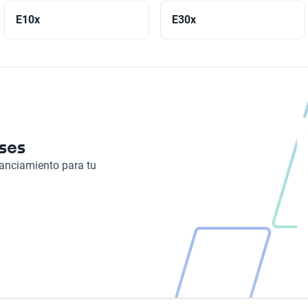
E10x
E30x
eses
nanciamiento para tu