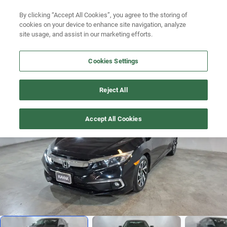
By clicking “Accept All Cookies”, you agree to the storing of
Ubicación
Busca por versión
cookies on your device to enhance site navigation, analyze
site usage, and assist in our marketing efforts.
Busca por año
Cookies Settings
Busca por marca
CIVIC
>
2021
Busca por modelo
Reject All
Recién publicado
1
/
20
Busca por versión
Accept All Cookies
Busca por año