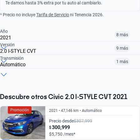
Te damos hasta 3% extra por tu auto al cambiarlo.
ᴬ Precio no incluye
Tarifa de Servicio
ni Tenencia 2026.
Año
8 más
2021
Versión
9 más
2.0 I-STYLE CVT
¿Comparar versiones? → Pregúntale a KOPI
Transmisión
1 más
Automático
¿Comparar versiones? → Pregúntale a KOPI
2015
2016
2017
¿Comparar versiones? → Pregúntale a KOPI
1.5 TURBO PLUS
2.0 I-STYLE CVT
1.5 TOURING
$190,999
$256,999
$242,999
Automático
Manual
$242,999
$275,999
$253,999
Descubre otros Civic 2.0 I-STYLE CVT 2021
$242,999
$227,999
Promoción
2021 • 47,146 km • Automático
Precio desde
$307,999
300,999
$
$5,750 /mes*