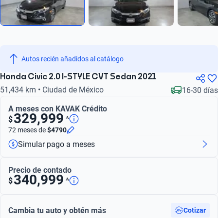
Autos recién añadidos al catálogo
Honda Civic 2.0 I-STYLE CVT Sedan 2021
51,434 km • Ciudad de México
16-30 días
A meses con KAVAK Crédito
329,999
ᴬ
$
72 meses
de
$4790
Simular pago a meses
Precio de contado
340,999
ᴬ
$
Cambia tu auto y obtén más
Cotizar