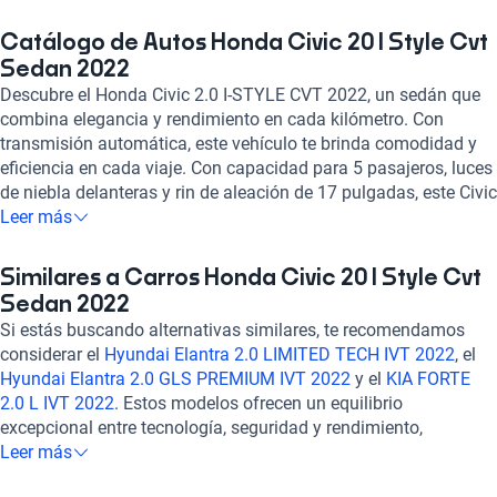
Catálogo de Autos Honda Civic 20 I Style Cvt
Sedan 2022
Descubre el Honda Civic 2.0 I-STYLE CVT 2022, un sedán que
combina elegancia y rendimiento en cada kilómetro. Con
transmisión automática, este vehículo te brinda comodidad y
eficiencia en cada viaje. Con capacidad para 5 pasajeros, luces
de niebla delanteras y rin de aleación de 17 pulgadas, este Civic
te llevará a donde quieras con estilo. Equipado con un motor de
Leer más
2.0 litros y 4 cilindros, alcanza una potencia de 155 caballos de
fuerza, mientras que su consumo combinado de 5.0 l/100km te
Similares a Carros Honda Civic 20 I Style Cvt
garantiza eficiencia en cada trayecto. Disfruta de tecnología de
Sedan 2022
punta con pantalla táctil, Bluetooth, Apple CarPlay y Android
Si estás buscando alternativas similares, te recomendamos
Auto, junto con características de seguridad como 6 airbags,
considerar el
Hyundai Elantra 2.0 LIMITED TECH IVT 2022
, el
frenos ABS y asistencia de frenado. Con el Honda Civic 2.0 I-
Hyundai Elantra 2.0 GLS PREMIUM IVT 2022
y el
KIA FORTE
STYLE CVT 2022, cada viaje se convierte en una experiencia de
2.0 L IVT 2022
. Estos modelos ofrecen un equilibrio
confort y confiabilidad. ¡Hazlo tuyo y vive la emoción de la
excepcional entre tecnología, seguridad y rendimiento,
carretera!
brindándote una experiencia de conducción confiable y
Leer más
cómoda. Explora estas opciones para encontrar el auto que se