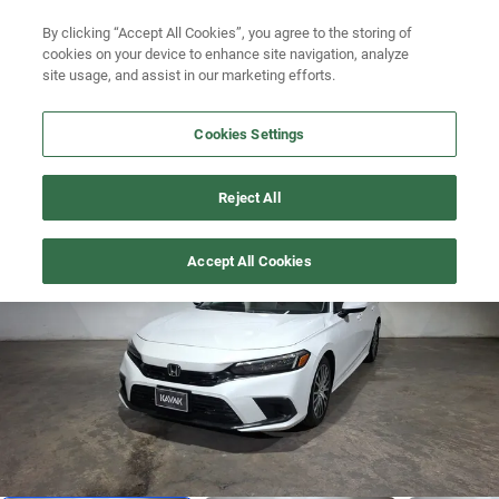
Ven a conocernos. Encuentra tu sede Kavak más cercana
aquí
.
Busca por versión
By clicking “Accept All Cookies”, you agree to the storing of
cookies on your device to enhance site navigation, analyze
Ubicación
Busca por año
site usage, and assist in our marketing efforts.
Busca por marca
Cookies Settings
Busca por modelo
CIVIC
>
2022
Reject All
Busca por versión
Precio imbatible
1
/
20
Accept All Cookies
Busca por año