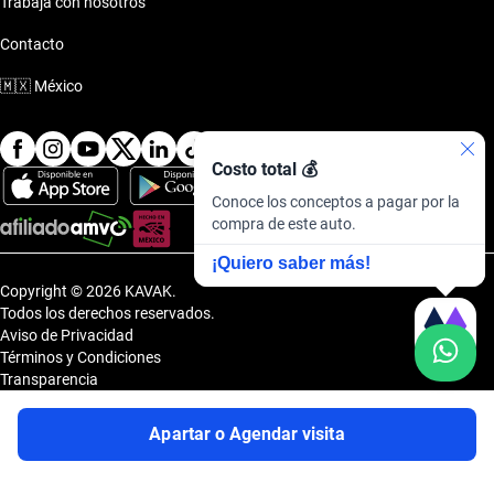
Trabaja con nosotros
Contacto
🇲🇽
México
Costo total 💰
Conoce los conceptos a pagar por la
compra de este auto.
¡Quiero saber más!
Copyright © 2026 KAVAK.
Todos los derechos reservados.
Aviso de Privacidad
Términos y Condiciones
Transparencia
Transparencia Financiera
Sitemap
Apartar o Agendar visita
Uvi Tech, S.A.P.I. de C.V., Carretera Amomolulco - Capulhuac, No. 1 Col.
El Panteón, Lerma de Villada, Estado de México, México, C.P. 52005