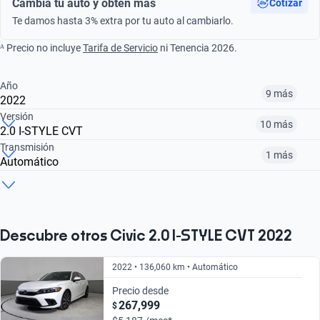
Cambia tu auto y obtén más
Cotizar
Te damos hasta 3% extra por tu auto al cambiarlo.
ᴬ Precio no incluye
Tarifa de Servicio
ni Tenencia 2026.
Año
9 más
2022
Versión
10 más
2.0 I-STYLE CVT
¿Comparar versiones? → Pregúntale a KOPI
Transmisión
1 más
Automático
¿Comparar versiones? → Pregúntale a KOPI
2012
2015
2016
¿Comparar versiones? → Pregúntale a KOPI
1.5 TURBO
1.5 TURBO PLUS
1.5 TOURING
$164,999
$188,999
$247,999
Automático
Manual
$238,999
$247,999
$245,999
Descubre otros Civic 2.0 I-STYLE CVT 2022
$238,999
$225,999
2022 • 136,060 km • Automático
Precio desde
267,999
$