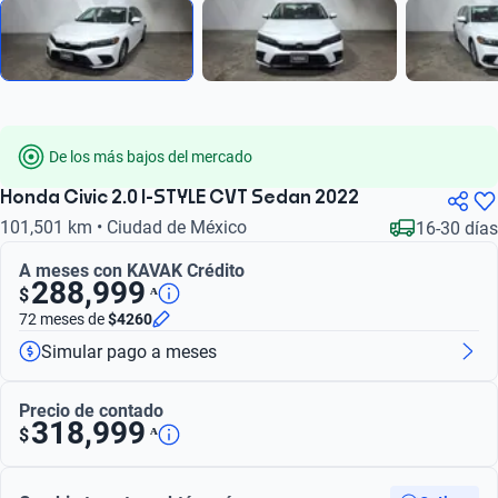
De los más bajos del mercado
Honda Civic 2.0 I-STYLE CVT Sedan 2022
101,501 km • Ciudad de México
16-30 días
A meses con KAVAK Crédito
288,999
ᴬ
$
72 meses
de
$4260
Simular pago a meses
Precio de contado
318,999
ᴬ
$