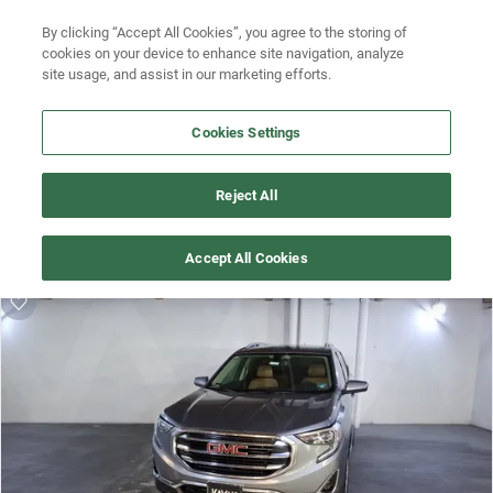
By clicking “Accept All Cookies”, you agree to the storing of
Ubicación
Busca por modelo
cookies on your device to enhance site navigation, analyze
site usage, and assist in our marketing efforts.
Busca por versión
Cookies Settings
Busca por año
¡Vaya! Alguien más se llevó este auto pero, aquí hay más que 
Busca por marca
Reject All
te pueden gustar.
Busca por modelo
¡Descubre otros modelos que tenemos
Accept All Cookies
disponibles de gmc!
Busca por versión
Busca por año