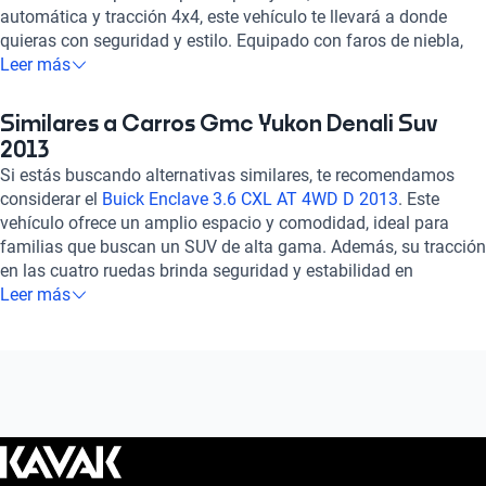
automática y tracción 4x4, este vehículo te llevará a donde
quieras con seguridad y estilo. Equipado con faros de niebla,
asientos de piel, sistema de audio Bose y GPS integrado, cada
Leer más
viaje se convierte en una experiencia de confort y tecnología.
Su potente motor de 6.2 litros y 8 cilindros te brinda una
Similares a Carros Gmc Yukon Denali Suv
aceleración estimada envidiable, mientras que sus
2013
características de seguridad, como bolsas de aire laterales y
Si estás buscando alternativas similares, te recomendamos
frenos ABS, te ofrecen tranquilidad en cada trayecto. Con una
considerar el
Buick Enclave 3.6 CXL AT 4WD D 2013
. Este
calificación destacada en potencia y confort, el Gmc Yukon 6.2
vehículo ofrece un amplio espacio y comodidad, ideal para
C DENALI 4WD 2013 es la elección perfecta para quienes
familias que buscan un SUV de alta gama. Además, su tracción
buscan un vehículo de alto rendimiento y elegancia. ¡Haz tuya
en las cuatro ruedas brinda seguridad y estabilidad en
esta joya automotriz y vive la experiencia Denali al máximo!
diferentes condiciones de manejo. Si valoras la elegancia y la
Leer más
versatilidad, el Buick Enclave podría ser una excelente opción
para ti. Para más opciones similares, te invitamos a explorar
nuestra sección de preguntas frecuentes sobre autos similares.
¡Encuentra el auto perfecto que se adapte a tus necesidades y
preferencias en Kavak!