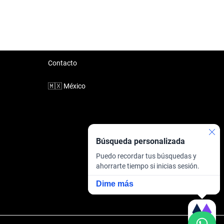
Contacto
🇲🇽
México
Búsqueda personalizada
Puedo recordar tus búsquedas y
ahorrarte tiempo si inicias sesión.
Dime más