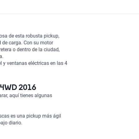
osa de esta robusta pickup,
ad de carga. Con su motor
retera o dentro de la ciudad,
a.
 y ventanas eléctricas en las 4
 luces de niebla asegura
/stop que contribuye a la
pple CarPlay para disfrutar de
T 4WD 2016
rar, aquí tienes algunas
para ti?
lidad en una pickup. Si
pamiento premium, el Sierra 6.2
uscas es una pickup más ágil
ickup de 4 puertas con capacidad
ajo diario.
en diferentes terrenos, y deseas
i si: buscas un vehículo pequeño
demás de tener opciones de
 capacidades off-road