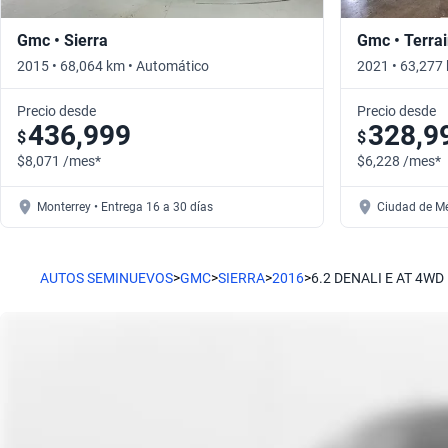
Gmc • Sierra
Gmc • Terra
2015 • 68,064 km • Automático
2021 • 63,277
Precio desde
Precio desde
436,999
328,9
$
$
$8,071 /mes*
$6,228 /mes*
Monterrey • Entrega 16 a 30 días
Ciudad de Mé
AUTOS SEMINUEVOS
>
GMC
>
SIERRA
>
2016
>
6.2 DENALI E AT 4WD