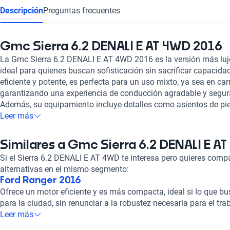
Descripción
Preguntas frecuentes
Gmc Sierra 6.2 DENALI E AT 4WD 2016
La Gmc Sierra 6.2 DENALI E AT 4WD 2016 es la versión más luj
ideal para quienes buscan sofisticación sin sacrificar capacid
eficiente y potente, es perfecta para un uso mixto, ya sea en car
garantizando una experiencia de conducción agradable y segur
Además, su equipamiento incluye detalles como asientos de piel
puertas para una mayor comodidad, mientras que el sistema de
Leer más
visibilidad en condiciones adversas. Aprovecha el sistema start
eficiencia de combustible, e integra tecnología moderna como A
Similares a Gmc Sierra 6.2 DENALI E A
tus aplicaciones favoritas al volante.
Si el Sierra 6.2 DENALI E AT 4WD te interesa pero quieres compa
¿Es el Gmc Sierra 6.2 DENALI E AT 4WD 
alternativas en el mismo segmento:
Este vehículo es ideal para quienes valoran el lujo y la funciona
Ford Ranger 2016
necesitas un vehículo para trabajo y placer, con espacio y equi
Ofrece un motor eficiente y es más compacta, ideal si lo que b
puede ser tu elección perfecta. Sí es para ti si: prefieres una p
para la ciudad, sin renunciar a la robustez necesaria para el trab
para 5 personas, valoras la conducción 4x4 para mayor control 
Volkswagen Amarok 2016
Leer más
un interior bien equipado con tecnología moderna. No es para t
Destaca por su diseño moderno y un interior bien terminado, a
y ágil para la ciudad, prefieres un costo inferior, o no requieres