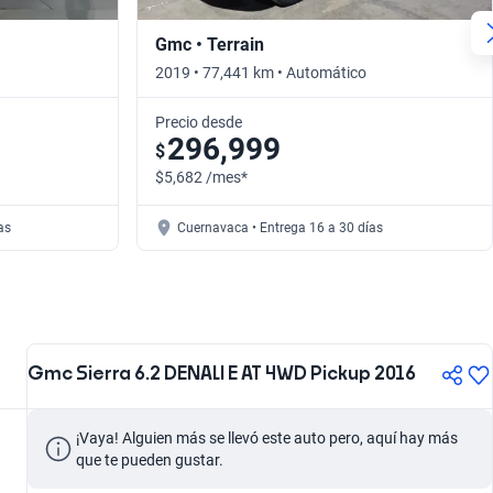
Gmc • Terrain
2019 • 77,441 km • Automático
Precio desde
296,999
$
$5,682 /mes*
as
Cuernavaca • Entrega 16 a 30 días
Gmc Sierra 6.2 DENALI E AT 4WD Pickup 2016
¡Vaya! Alguien más se llevó este auto pero, aquí hay más 
que te pueden gustar.