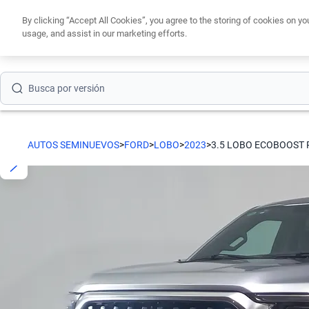
By clicking “Accept All Cookies”, you agree to the storing of cookies on yo
Busca por modelo
usage, and assist in our marketing efforts.
Obtén un cré
Busca por versión
Busca por año
Busca por marca
AUTOS SEMINUEVOS
>
FORD
>
LOBO
>
2023
>
3.5 LOBO ECOBOOST 
Busca por modelo
Busca por versión
Busca por año