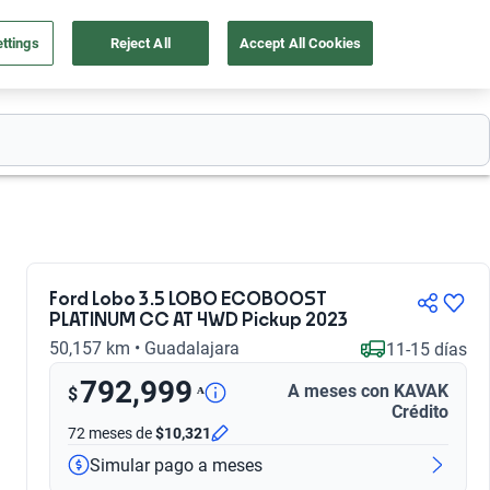
ttings
Reject All
Accept All Cookies
55 4162 9202
os
Ingresar
Ubicación
Ford Lobo 3.5 LOBO ECOBOOST
PLATINUM CC AT 4WD Pickup 2023
50,157 km • Guadalajara
11-15 días
792,999
A meses con KAVAK
ᴬ
$
Crédito
72 meses
de
$10,321
Simular pago a meses