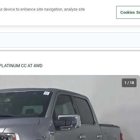
Ven a conocernos. Encuentra tu sede Kavak más cercana
aquí
.
ur device to enhance site navigation, analyze site
Cookies Se
dito
Compra un auto
Vende tu auto
Cuida tu auto
Nosotr
PLATINUM CC AT 4WD
1
/
18