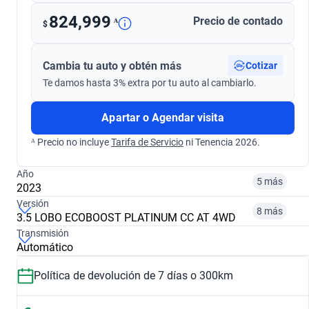
824,999
Precio de contado
ᴬ
$
Cambia tu auto y obtén más
Cotizar
Te damos hasta 3% extra por tu auto al cambiarlo.
Apartar o Agendar visita
ᴬ Precio no incluye
Tarifa de Servicio
ni Tenencia 2026.
Año
5 más
2023
Versión
8 más
3.5 LOBO ECOBOOST PLATINUM CC AT 4WD
¿Comparar versiones? → Pregúntale a KOPI
Transmisión
Automático
¿Comparar versiones? → Pregúntale a KOPI
2016
2018
Política de devolución de 7 días o 300km
3.5 LOBO ECOBOOST PLATINUM CREW CAB 4WD
3.5 LOBO ECOBOOST PLATINUM CC AT 4WD
$399,999
$425,500