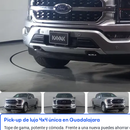
Pick-up de lujo 4x4 única en Guadalajara
Tope de gama, potente y cómoda. Frente a una nueva puedes ahorrar ca