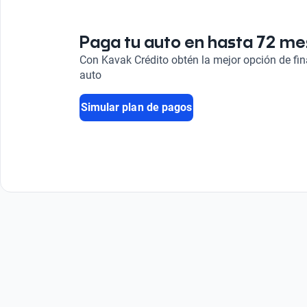
Radio
Turbo
Sí
Sistema de mantenimiento de carril
AM/FM
Turbo
Sí
Paga tu auto en hasta 72 m
Asistencia de estacionamiento
Combustible
Sensor y Camara
Con Kavak Crédito obtén la mejor opción de fi
Gasolina
auto
Simular plan de pagos