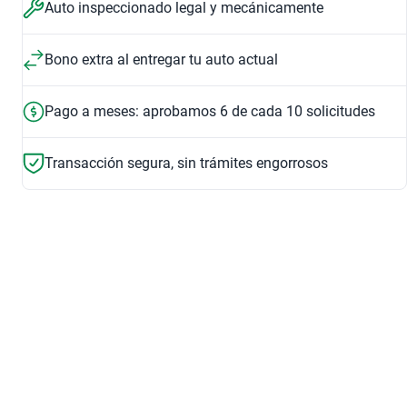
Auto inspeccionado legal y mecánicamente
$570,999
$792,999
2019
2022
Bono extra al entregar tu auto actual
3.5 LOBO LARIAT CREW CAB 4X2 AT
3.5 LOBO LARIAT CREW CAB AUTO 4WD
$570,999
$591,999
Pago a meses: aprobamos 6 de cada 10 solicitudes
$399,999
$937,999
2023
2024
Transacción segura, sin trámites engorrosos
5.0 LOBO XLT CREW CAB AUTO
3.5 LOBO KING RANCH CREW CAB AUTO 4WD
$792,999
$937,999
$591,999
$626,999
3.5 HEV LOBO PLATINUM PLUS CC AUTO 4WD
3.5 LOBO RAPTOR HIGH CREW CAB AUTO 4WD
$1,286,499
$1,874,500
5.0 LOBO XLT CREW CAB AUTO 4WD
6 bolsas de aire
Asientos de pie