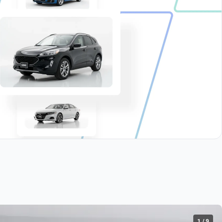
1
/
9