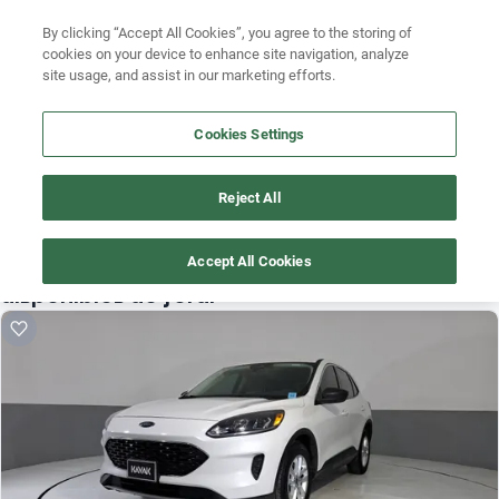
Ven a conocernos. Encuentra tu sede Kavak más cercana
aquí
.
Busca por modelo
By clicking “Accept All Cookies”, you agree to the storing of
cookies on your device to enhance site navigation, analyze
Ubicación
Busca por versión
site usage, and assist in our marketing efforts.
Busca por año
Cookies Settings
Reject All
¡Vaya! Alguien más se llevó este auto pero, aquí hay más que 
te pueden gustar.
Accept All Cookies
¡Descubre otros modelos que tenemos
disponibles de ford!