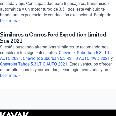
en cada viaje. Con capacidad para 8 pasajeros, transmisión
automática y un motor turbo de 3.5 litros, este vehículo te
brinda una experiencia de conducción excepcional. Equipado
con tecnología de vanguardia como luces de niebla delanteras,
Leer más
pantalla táctil, GPS, Apple CarPlay y Android Auto, cada detalle
está diseñado para tu comodidad y conveniencia. Su diseño
Similares a Carros Ford Expedition Limited
imponente se complementa con características de seguridad
Suv 2021
como bolsas de aire laterales, frenos ABS y asistencia de
Si estás buscando alternativas similares, te recomendamos
frenado, garantizando tu tranquilidad en todo momento.
considerar los siguientes autos:
Chevrolet Suburban 5.3 LT C
Experimenta el equilibrio perfecto entre potencia, confort y
AUTO 2021
,
Chevrolet Suburban 5.3 RST B AUTO 4WD 2021
y
estilo con el Ford Expedition 3.5 LIMITED AUTO 2021. ¡Hazlo
Chevrolet Tahoe 5.3 LT C AUTO 2021
. Estos vehículos ofrecen
tuyo y vive la aventura sin límites!
un amplio espacio y comodidad, tecnología avanzada, y un
rendimiento confiable para tus viajes familiares o de aventura.
Leer más
Explora estas opciones para encontrar el auto que se adapte
perfectamente a tus necesidades y estilo de vida. ¡Descubre
más sobre ellos en nuestra sección de autos similares!