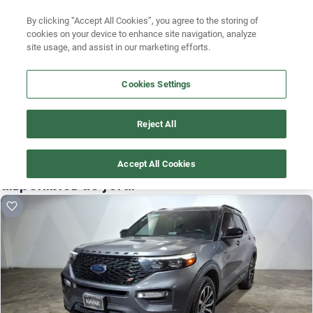
Ven a conocernos. Encuentra tu sede Kavak más cercana
aquí
.
Busca por versión
By clicking “Accept All Cookies”, you agree to the storing of
cookies on your device to enhance site navigation, analyze
Ubicación
Busca por año
site usage, and assist in our marketing efforts.
Busca por marca
Cookies Settings
Busca por modelo
Reject All
¡Vaya! Alguien más se llevó este auto pero, aquí hay más que 
Busca por versión
te pueden gustar.
Accept All Cookies
Busca por año
¡Descubre otros modelos que tenemos
disponibles de ford!