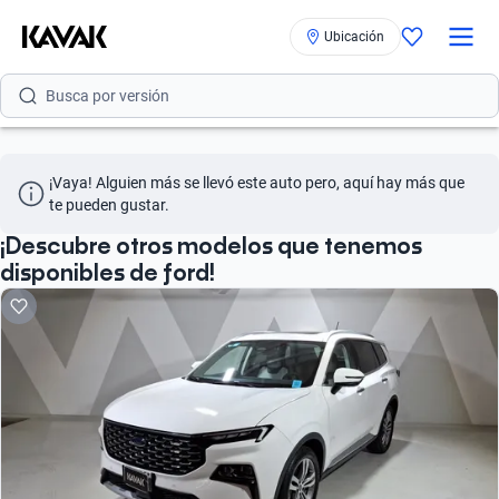
Busca por modelo
Ubicación
Busca por versión
Busca por año
Busca por marca
¡Vaya! Alguien más se llevó este auto pero, aquí hay más que 
te pueden gustar.
Busca por modelo
¡Descubre otros modelos que tenemos
disponibles de ford!
Busca por versión
Busca por año