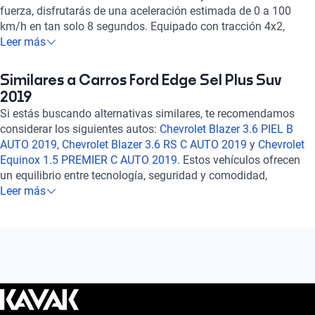
fuerza, disfrutarás de una aceleración estimada de 0 a 100
km/h en tan solo 8 segundos. Equipado con tracción 4x2,
transmisión automática de 8 velocidades y un consumo
Leer más
combinado de 7.2 l/100km, este vehículo te brinda un equilibrio
ideal entre eficiencia y desempeño. Su diseño exterior
Similares a Carros Ford Edge Sel Plus Suv
imponente se complementa con luces de niebla delanteras, rin
2019
de aleación de cromo de 18 pulgadas y un techo panorámico
Si estás buscando alternativas similares, te recomendamos
que te conecta con el entorno. En su interior, disfruta de
considerar los siguientes autos:
Chevrolet Blazer 3.6 PIEL B
asientos de piel, sistema de audio de alta calidad, pantalla
AUTO 2019
,
Chevrolet Blazer 3.6 RS C AUTO 2019
y
Chevrolet
táctil con GPS y conectividad Apple CarPlay y Android Auto.
Equinox 1.5 PREMIER C AUTO 2019
. Estos vehículos ofrecen
Con 8 airbags, frenos ABS y asistencia de frenado, tu seguridad
un equilibrio entre tecnología, seguridad y comodidad,
es primordial. Experimenta la excelencia en cada detalle con el
brindando una experiencia de conducción confiable y
Leer más
Ford Edge 2.0 SEL PLUS AUTO 2019, un compañero de viaje
satisfactoria. Explora estas opciones para encontrar el auto
que supera tus expectativas en cada kilómetro recorrido. ¡Haz
que se ajuste perfectamente a tus necesidades y preferencias.
tuya esta experiencia única!
¡Descubre más sobre ellos en nuestra sección de preguntas
frecuentes sobre autos similares!