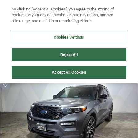
By clicking “Accept All Cookies”, you agree to the storing of
Ubicación
Busca por versión
cookies on your device to enhance site navigation, analyze
site usage, and assist in our marketing efforts.
Busca por año
Cookies Settings
Busca por marca
¡Vaya! Alguien más se llevó este auto pero, aquí hay más que 
Busca por modelo
Reject All
te pueden gustar.
Busca por versión
¡Descubre otros modelos que tenemos
Accept All Cookies
disponibles de ford!
Busca por año