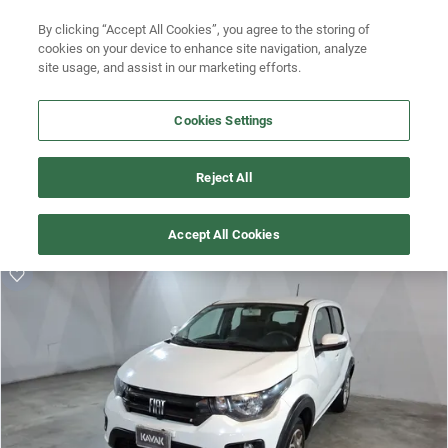
By clicking “Accept All Cookies”, you agree to the storing of
Ubicación
Busca por versión
cookies on your device to enhance site navigation, analyze
site usage, and assist in our marketing efforts.
Busca por año
Cookies Settings
Busca por marca
¡Vaya! Alguien más se llevó este auto pero, aquí hay más que 
Busca por modelo
Reject All
te pueden gustar.
Busca por versión
¡Descubre otros modelos que tenemos
Accept All Cookies
disponibles de Fiat!
Busca por año