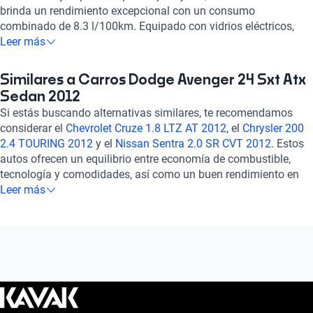
brinda un rendimiento excepcional con un consumo
combinado de 8.3 l/100km. Equipado con vidrios eléctricos,
control de crucero y bolsas de aire, garantiza tu seguridad y
Leer más
comodidad en todo momento. Con una calificación destacada
en potencia y componentes de seguridad, este Dodge Avenger
Similares a Carros Dodge Avenger 24 Sxt Atx
te ofrece una experiencia de conducción confiable y placentera.
Sedan 2012
¡Haz tuyo este auto y disfruta de la carretera con estilo y
Si estás buscando alternativas similares, te recomendamos
prestigio!
considerar el
Chevrolet Cruze 1.8 LTZ AT 2012
, el
Chrysler 200
2.4 TOURING 2012
y el
Nissan Sentra 2.0 SR CVT 2012
. Estos
autos ofrecen un equilibrio entre economía de combustible,
tecnología y comodidades, así como un buen rendimiento en
manejo y seguridad. Explora estas opciones para encontrar el
Leer más
vehículo que se ajuste a tus necesidades y preferencias. ¡Te
esperamos para ayudarte a encontrar tu próximo auto ideal!