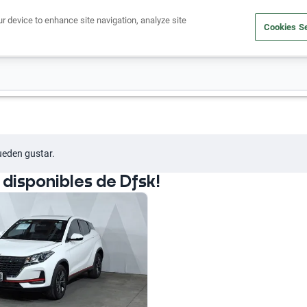
ur device to enhance site navigation, analyze site
Cookies Se
Obtén un crédito
Compra un auto
Vende tu auto
Cuid
ueden gustar.
disponibles de Dfsk!