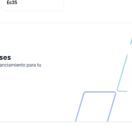
Ec35
eses
nanciamiento para tu