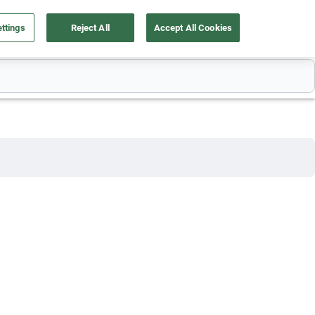
ttings
Reject All
Accept All Cookies
a tu auto
Nosotros
Ingresar
Ubicación