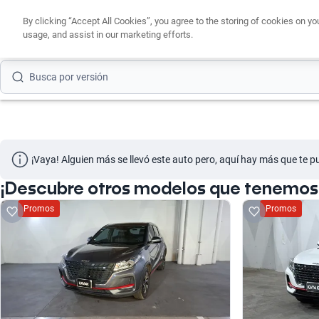
Busca por marca
By clicking “Accept All Cookies”, you agree to the storing of cookies on yo
usage, and assist in our marketing efforts.
Busca por modelo
Busca por versión
Busca por año
Busca por marca
¡Vaya! Alguien más se llevó este auto pero, aquí hay más que te p
Busca por modelo
¡Descubre otros modelos que tenemos 
Busca por versión
Promos
Promos
Busca por año