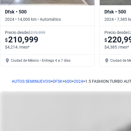
Dfsk • 500
Dfsk • 500
2024 • 14,000 km • Automático
2024 • 7,385 
Precio desde
$219,999
Precio desde
$
210,999
220,9
$
$
$4,214 /mes*
$4,385 /mes*
Ciudad de México • Entrega 4 a 7 días
Ciudad de Mé
AUTOS SEMINUEVOS
>
DFSK
>
600
>
2024
>
1.5 FASHION TURBO AU