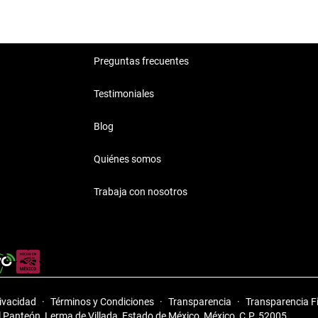
Preguntas frecuentes
Testimoniales
Blog
Quiénes somos
Trabaja con nosotros
rivacidad
·
Términos y Condiciones
·
Transparencia
·
Transparencia F
El Panteón, Lerma de Villada, Estado de México, México, C.P. 52005