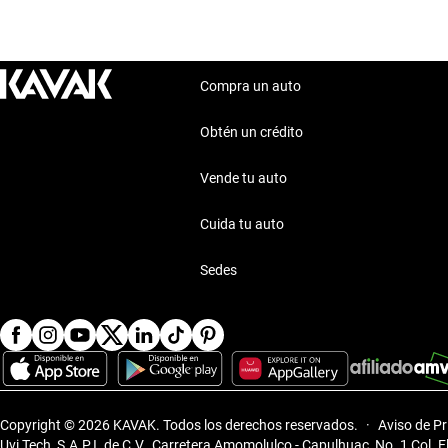
Compra un auto
Obtén un crédito
Vende tu auto
Cuida tu auto
Sedes
Copyright © 2026 KAVAK.
Todos los derechos reservados.
·
Aviso de P
Uvi Tech, S.A.P.I. de C.V., Carretera Amomolulco - Capulhuac, No. 1 Col. 