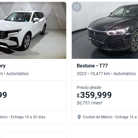
ory
Bestune • T77
km • Automático
2023 • 19,477 km • Automático
Precio desde
99
359,999
$
$6,757 /mes*
xico • Entrega 16 a 30 días
Ciudad de México • Entrega 16 a 