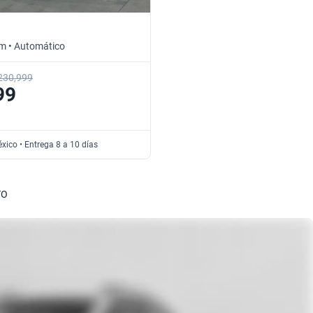
km • Automático
230,999
99
xico • Entrega 8 a 10 días
TO