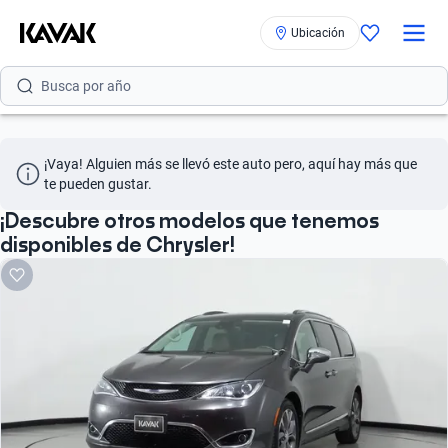
Busca por versión
Ubicación
Busca por año
Busca por marca
Busca por modelo
¡Vaya! Alguien más se llevó este auto pero, aquí hay más que 
te pueden gustar.
Busca por versión
¡Descubre otros modelos que tenemos
disponibles de Chrysler!
Busca por año