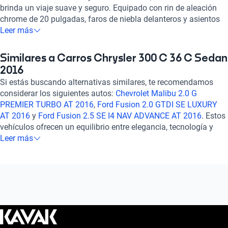
brinda un viaje suave y seguro. Equipado con rin de aleación
chrome de 20 pulgadas, faros de niebla delanteros y asientos
de cuero, cada detalle está pensado para tu comodidad.
Leer más
Disfruta de la tecnología con pantalla táctil, GPS y sistema de
audio de alta calidad. Con 7 airbags, frenos ABS y asistencia
Similares a Carros Chrysler 300 C 36 C Sedan
de frenado, tu seguridad es nuestra prioridad. Experimenta la
2016
potencia de su motor V6 de 3.6 litros y 292 caballos de fuerza.
Si estás buscando alternativas similares, te recomendamos
Con una calificación sobresaliente en potencia y confort, el
considerar los siguientes autos:
Chevrolet Malibu 2.0 G
Chrysler 300 C 3.6 C 2016 es la elección ideal para quienes
PREMIER TURBO AT 2016
,
Ford Fusion 2.0 GTDI SE LUXURY
buscan un auto sofisticado y confiable. ¡Haz tuyo este vehículo
AT 2016
y
Ford Fusion 2.5 SE I4 NAV ADVANCE AT 2016
. Estos
excepcional y eleva tu experiencia de conducción a otro nivel!
vehículos ofrecen un equilibrio entre elegancia, tecnología y
rendimiento, brindando una experiencia de conducción
Leer más
sofisticada y confiable. Explora estas opciones para encontrar
el auto que se adapte perfectamente a tus necesidades y
preferencias. ¡Descubre más sobre estos modelos en nuestra
sección de preguntas frecuentes sobre autos similares!