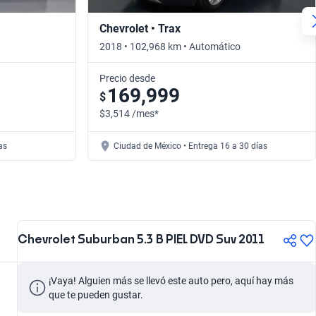
Chevrolet • Trax
2018 • 102,968 km • Automático
Precio desde
169,999
$
$3,514 /mes*
as
Ciudad de México • Entrega 16 a 30 días
Chevrolet Suburban 5.3 B PIEL DVD Suv 2011
¡Vaya! Alguien más se llevó este auto pero, aquí hay más 
que te pueden gustar.