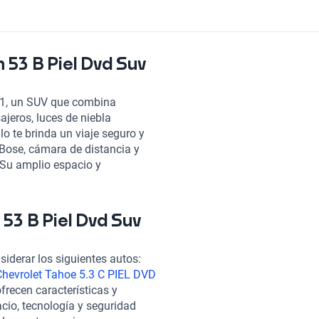
53 B Piel Dvd Suv
11, un SUV que combina
jeros, luces de niebla
o te brinda un viaje seguro y
 Bose, cámara de distancia y
. Su amplio espacio y
ucero y vidrios eléctricos en
 tus aventuras en carretera.
encia, confort y seguridad,
53 B Piel Dvd Suv
rfecta para quienes buscan un
ive la experiencia Chevrolet en
iderar los siguientes autos:
Chevrolet Tahoe 5.3 C PIEL DVD
ofrecen características y
io, tecnología y seguridad