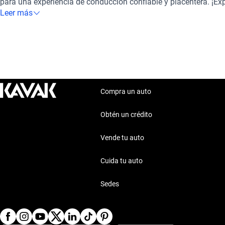
para una experiencia de conducción confiable y placentera. ¡Ex
encuentra el auto perfecto para ti en Kavak!
Leer más
Compra un auto
Obtén un crédito
Vende tu auto
Cuida tu auto
Sedes