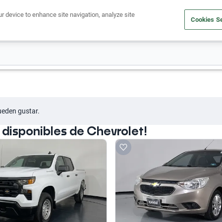
ur device to enhance site navigation, analyze site
Cookies Se
Obtén un crédito
Compra un auto
Vende tu auto
Cuid
ueden gustar.
disponibles de Chevrolet!