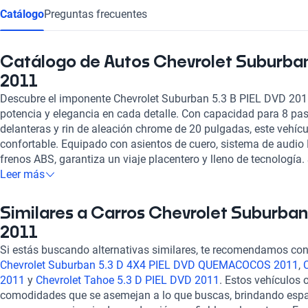
Catálogo
Preguntas frecuentes
Catálogo de Autos Chevrolet Suburban 
2011
Descubre el imponente Chevrolet Suburban 5.3 B PIEL DVD 20
potencia y elegancia en cada detalle. Con capacidad para 8 pasa
delanteras y rin de aleación chrome de 20 pulgadas, este vehícul
confortable. Equipado con asientos de cuero, sistema de audio
frenos ABS, garantiza un viaje placentero y lleno de tecnología
comodidades como aire acondicionado automático, control de cr
Leer más
todas las ventanas, hacen del Suburban el compañero ideal para
Con una calificación destacada en consumo de combustible, pot
Similares a Carros Chevrolet Suburban 
este Chevrolet Suburban 5.3 B PIEL DVD 2011 es la elección pe
2011
vehículo versátil y confiable. ¡Haz tuya esta joya automotriz y v
su máxima expresión!
Si estás buscando alternativas similares, te recomendamos cons
Chevrolet Suburban 5.3 D 4X4 PIEL DVD QUEMACOCOS 2011
,
2011
y
Chevrolet Tahoe 5.3 D PIEL DVD 2011
. Estos vehículos 
comodidades que se asemejan a lo que buscas, brindando espac