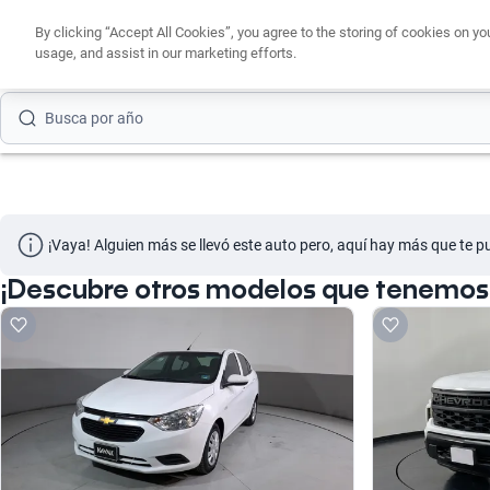
Busca por modelo
By clicking “Accept All Cookies”, you agree to the storing of cookies on yo
usage, and assist in our marketing efforts.
Busca por versión
Busca por año
Busca por marca
Busca por modelo
¡Vaya! Alguien más se llevó este auto pero, aquí hay más que te p
Busca por versión
¡Descubre otros modelos que tenemos 
Busca por año