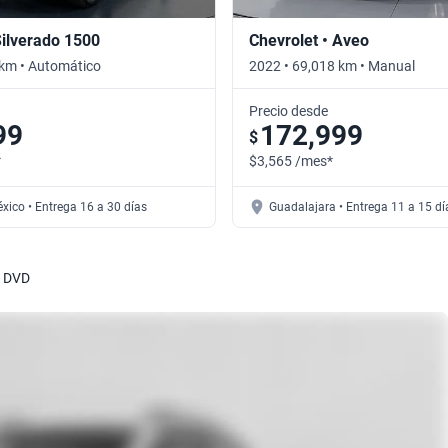
Silverado 1500
Chevrolet • Aveo
 km • Automático
2022 • 69,018 km • Manual
Precio desde
99
172,999
$
*
$3,565 /mes*
xico • Entrega 16 a 30 días
Guadalajara • Entrega 11 a 15 dí
L DVD