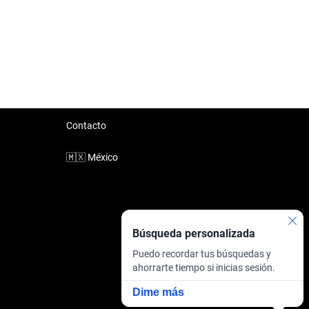
Contacto
🇲🇽
México
Búsqueda personalizada
Puedo recordar tus búsquedas y
ahorrarte tiempo si inicias sesión.
Dime más